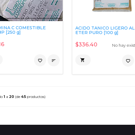
MINA C COMESTIBLE
ACIDO TANICO LIGERO AL
P [250 g]
ETER PURO [100 g]
16
$336.40
No hay exis

favorite_border

favorite_border
do
1
a
20
(de
45
productos)