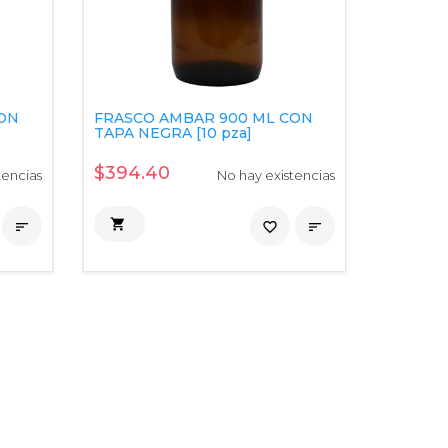
CON
FRASCO AMBAR 900 ML CON
TAPA NEGRA [10 pza]
$394.40
tencias
No hay existencias


favorite_border
