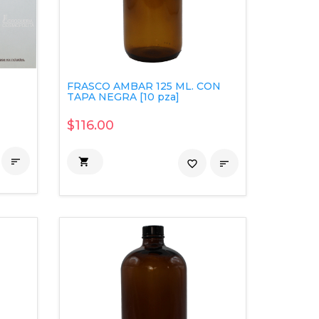
FRASCO AMBAR 125 ML. CON
TAPA NEGRA [10 pza]
$116.00


favorite_border
