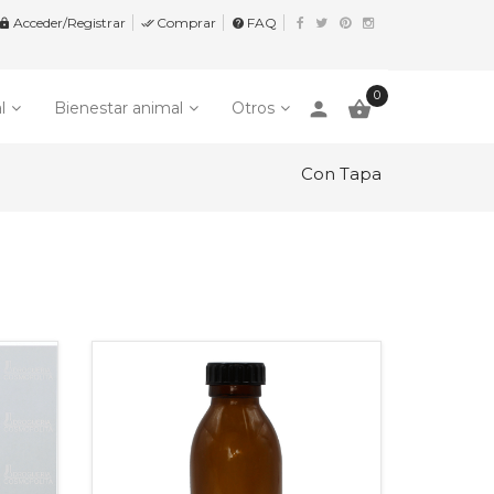
Acceder/Registrar
Comprar
FAQ


help
0
person

l
Bienestar animal
Otros
Con Tapa