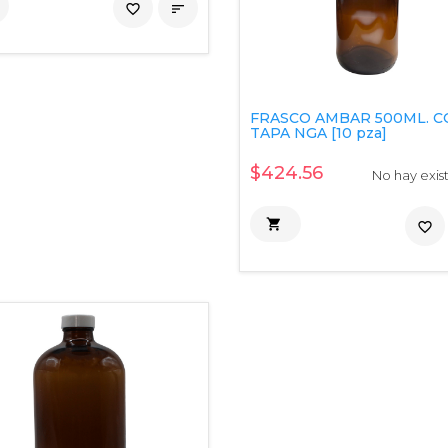
favorite_border

FRASCO AMBAR 500ML. 
TAPA NGA [10 pza]
$424.56
No hay exis

favorite_border