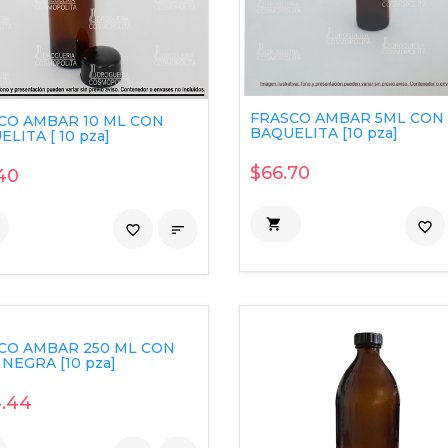
FRASCO AMBAR 5ML CON
CO AMBAR 10 ML CON
BAQUELITA [10 pza]
LITA [ 10 pza]
$66.70
40

favorite_border
favorite_border

CO AMBAR 250 ML CON
NEGRA [10 pza]
.44