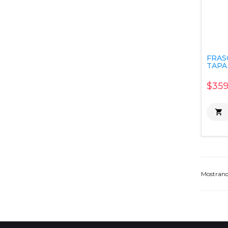
FRAS
TAPA 
$359

Mostran