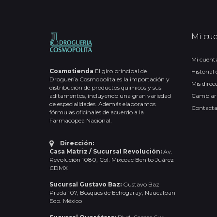
Mi cu
Mi cuent
Cosmotienda
El giro principal de
Historial
Droguería Cosmopolita es la importación y
Mis direc
distribución de productos químicos y sus
aditamentos, incluyendo una gran variedad
Cambiar
de especialidades. Además elaboramos
Contact
fórmulas oficinales de acuerdo a la
Farmacopea Nacional.
Dirección:
Casa Matriz / Sucursal Revolución:
Av.
Revolución 1080, Col. Mixcoac Benito Juárez
CDMX
Sucursal Gustavo Baz:
Gustavo Baz
Prada 107, Bosques de Echegaray, Naucalpan
Edo. México