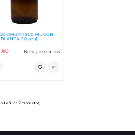
CO AMBAR 900 ML CON
BLANCA [10 pza]
.60
No hay existencias
favorite_border

do
1
a
7
(de
7
productos)