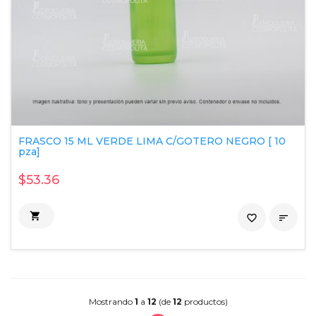
FRASCO 15 ML VERDE LIMA C/GOTERO NEGRO [ 10
pza]
$53.36

favorite_border

Mostrando
1
a
12
(de
12
productos)