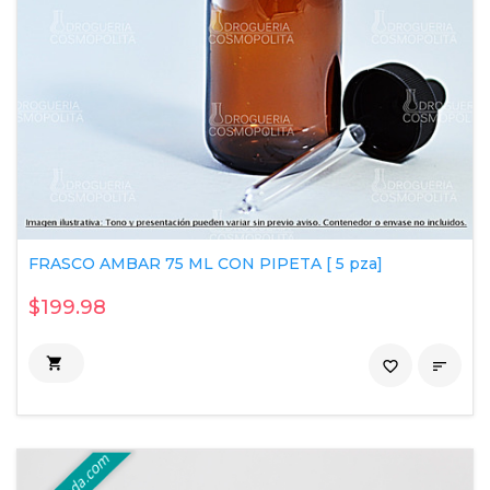
FRASCO AMBAR 75 ML CON PIPETA [ 5 pza]
$199.98

favorite_border
