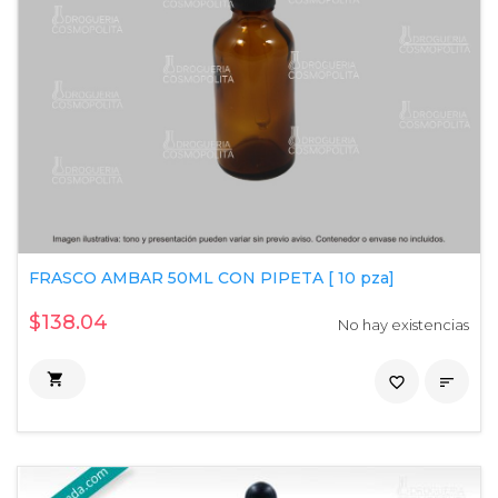
FRASCO AMBAR 50ML CON PIPETA [ 10 pza]
$138.04
No hay existencias

favorite_border
