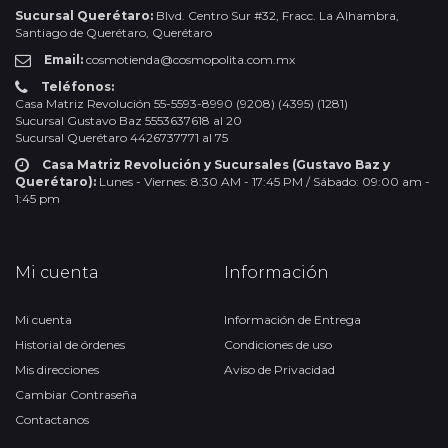
Sucursal Querétaro:
Blvd. Centro Sur #32, Fracc. La Alhambra,
Santiago de Querétaro, Querétaro
Email:
cosmotienda@cosmopolita.com.mx
Teléfonos:
Casa Matriz Revolución 55-5593-8990 (9208) (4395) (1281)
Sucursal Gustavo Baz 5553637618 al 20
Sucursal Querétaro 4426737771 al 75
Casa Matriz Revolución y Sucursales (Gustavo Baz y
Querétaro):
Lunes - Viernes: 8:30 AM - 17:45 PM / Sábado: 09:00 am -
1:45 pm
Mi cuenta
Información
Mi cuenta
Información de Entrega
Historial de órdenes
Condiciones de uso
Mis direcciones
Aviso de Privacidad
Cambiar Contraseña
Contactanos