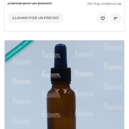
¡Llamar por un precio!
No hay existencias
¡LLAMAR POR UN PRECIO!
favorite_border
