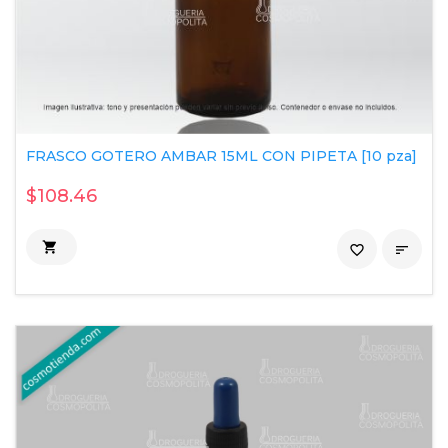
FRASCO GOTERO AMBAR 15ML CON PIPETA [10 pza]
$108.46

favorite_border
