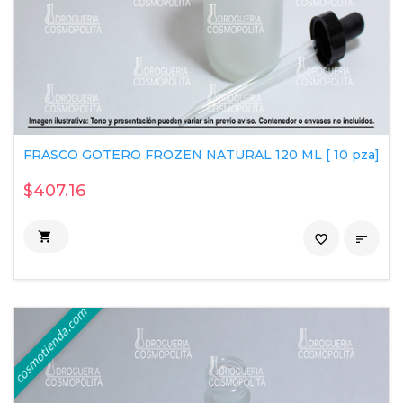
FRASCO GOTERO FROZEN NATURAL 120 ML [ 10 pza]
$407.16

favorite_border
