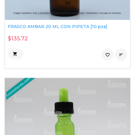
FRASCO AMBAR 20 ML CON PIPETA [10 pza]
$135.72

favorite_border
