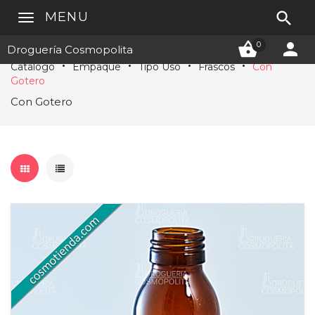

MENU


0
Droguería Cosmopolita
Catálogo
Empaque
Tipo Uso
Frascos
Con
Gotero
Con Gotero