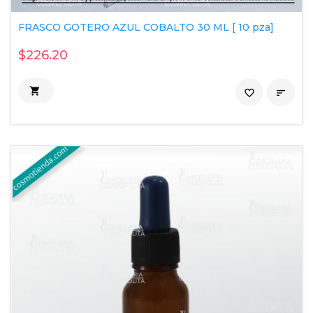
FRASCO GOTERO AZUL COBALTO 30 ML [ 10 pza]
$226.20

favorite_border
