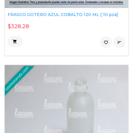
FRASCO GOTERO AZUL COBALTO 120 ML [ 10 pza]
$328.28

favorite_border
