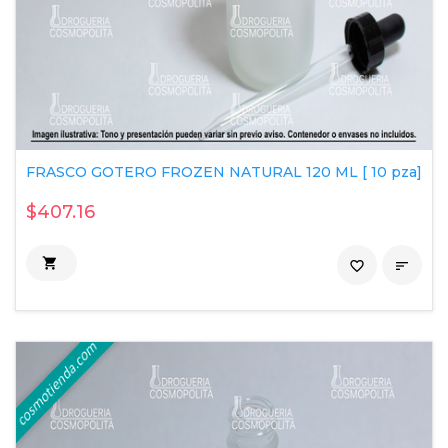
FRASCO GOTERO FROZEN NATURAL 120 ML [ 10 pza]
$407.16

favorite_border
