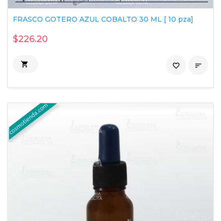
FRASCO GOTERO AZUL COBALTO 30 ML [ 10 pza]
$226.20

favorite_border
