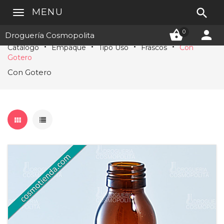

MENU


0
Droguería Cosmopolita
Catálogo
Empaque
Tipo Uso
Frascos
Con
Gotero
Con Gotero