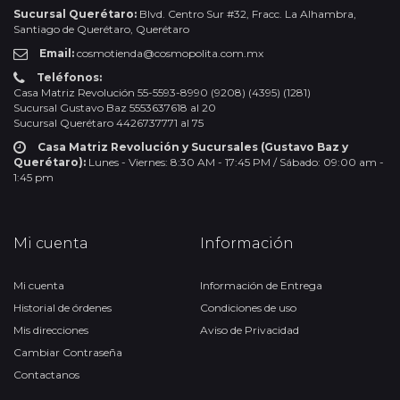
Sucursal Querétaro:
Blvd. Centro Sur #32, Fracc. La Alhambra,
Santiago de Querétaro, Querétaro
Email:
cosmotienda@cosmopolita.com.mx
Teléfonos:
Casa Matriz Revolución 55-5593-8990 (9208) (4395) (1281)
Sucursal Gustavo Baz 5553637618 al 20
Sucursal Querétaro 4426737771 al 75
Casa Matriz Revolución y Sucursales (Gustavo Baz y
Querétaro):
Lunes - Viernes: 8:30 AM - 17:45 PM / Sábado: 09:00 am -
1:45 pm
Mi cuenta
Información
Mi cuenta
Información de Entrega
Historial de órdenes
Condiciones de uso
Mis direcciones
Aviso de Privacidad
Cambiar Contraseña
Contactanos