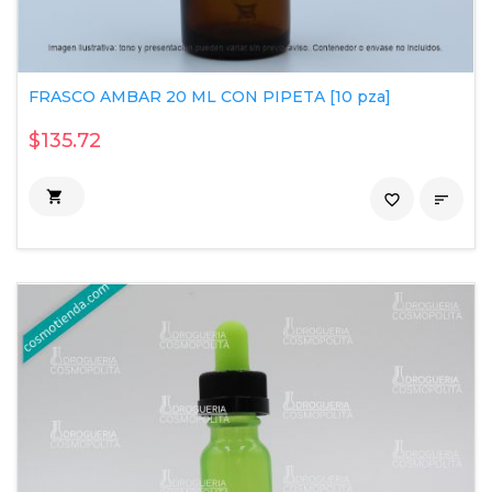
FRASCO AMBAR 20 ML CON PIPETA [10 pza]
$135.72

favorite_border
