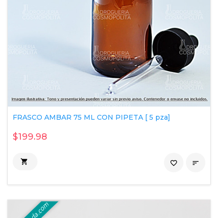
FRASCO AMBAR 75 ML CON PIPETA [ 5 pza]
$199.98

favorite_border
