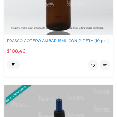
FRASCO GOTERO AMBAR 15ML CON PIPETA [10 pza]
$108.46

favorite_border
