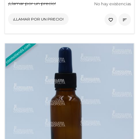
¡Llamar por un precio!
No hay existencias
¡LLAMAR POR UN PRECIO!
favorite_border
