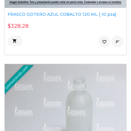
FRASCO GOTERO AZUL COBALTO 120 ML [ 10 pza]
$328.28

favorite_border
