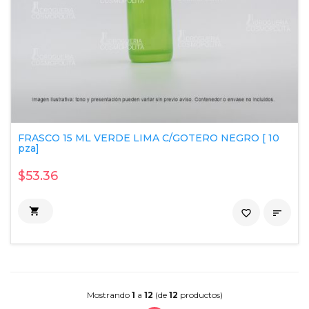
FRASCO 15 ML VERDE LIMA C/GOTERO NEGRO [ 10
pza]
$53.36

favorite_border

Mostrando
1
a
12
(de
12
productos)