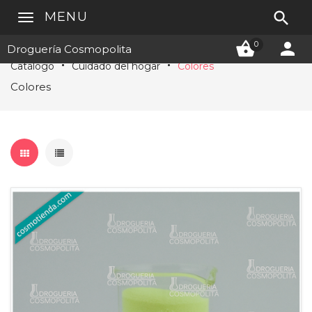

MENU


0
Droguería Cosmopolita
Catálogo
Cuidado del hogar
Colores
Colores