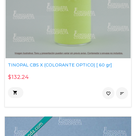
TINOPAL CBS X (COLORANTE OPTICO) [ 60 gr]
$132.24

favorite_border
