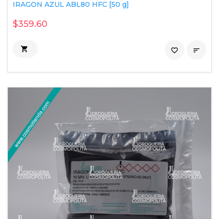
IRAGON AZUL ABL80 HFC [50 g]
$359.60

favorite_border
