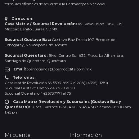
fórmulas oficinales de acuerdo a la Farmacopea Nacional.
Dirección:
Casa Matriz / Sucursal Revolución:
Av. Revolución 1080, Col.
Mixcoac Benito Juárez CDMX
Sucursal Gustavo Baz:
Gustavo Baz Prada 107, Bosques de
Echegaray, Naucalpan Edo. México
Sucursal Querétaro:
Blvd. Centro Sur #32, Fracc. La Alhambra,
Santiago de Querétaro, Querétaro
Email:
cosmotienda@cosmopolita.com.mx
Teléfonos:
Casa Matriz Revolución 55-5593-8990 (9208) (4395) (1281)
Sucursal Gustavo Baz 5553637618 al 20
Sucursal Querétaro 4426737771 al 75
Casa Matriz Revolución y Sucursales (Gustavo Baz y
Querétaro):
Lunes - Viernes: 8:30 AM - 17:45 PM / Sábado: 09:00 am -
1:45 pm
Mi cuenta
Información