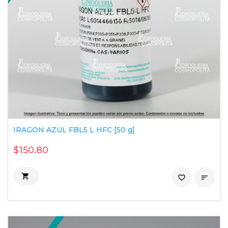
IRAGON AZUL FBL5 L HFC [50 g]
$150.80

favorite_border
