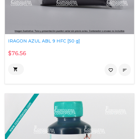
IRAGON AZUL ABL 9 HFC [50 g]
$76.56

favorite_border
