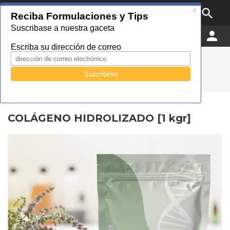

MENU


0
Droguería Cosmopolita
Catálogo
Alimenticio
Péptidos y Colágeno
Hidrolizado
COLÁGENO HIDROLIZADO [1 kgr]
COLÁGENO HIDROLIZADO [1 kgr]
COLÁGENO HIDROLIZADO [1 kgr]