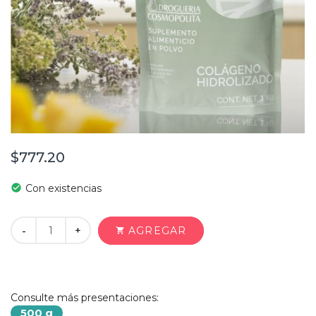
$777.20
check_circle
Con existencias
+
AGREGAR
-
shopping_cart
Consulte más presentaciones:
500 g