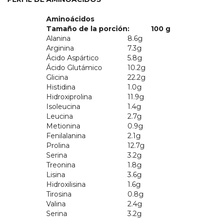
Aminoácidos
Tamaño de la porción: 100 g
Alanina
8.6g
Arginina
7.3g
Ácido Aspártico
5.8g
Ácido Glutámico
10.2g
Glicina
22.2g
Histidina
1.0g
Hidroxiprolina
11.9g
Isoleucina
1.4g
Leucina
2.7g
Metionina
0.9g
Fenilalanina
2.1g
Prolina
12.7g
Serina
3.2g
Treonina
1.8g
Lisina
3.6g
Hidroxilisina
1.6g
Tirosina
0.8g
Valina
2.4g
Serina
3.2g