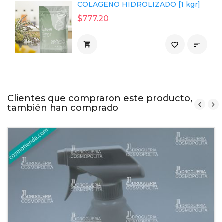
COLÁGENO HIDROLIZADO [1 kgr]
$777.20

favorite_border

Clientes que compraron este producto,
también han comprado