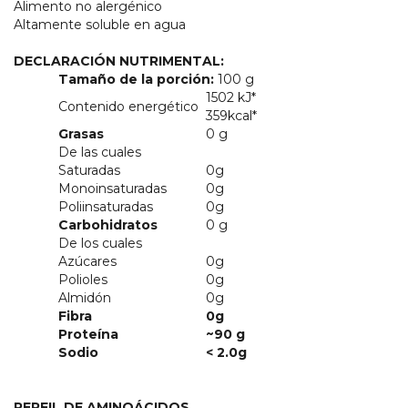
Alimento no alergénico
Altamente soluble en agua
DECLARACIÓN NUTRIMENTAL:
Tamaño de la porción:
100 g
1502 kJ*
Contenido
energético
359kcal*
Grasas
0 g
De las cuales
Saturadas
0g
Monoinsaturadas
0g
Poliinsaturadas
0g
Carbohidratos
0 g
De los cuales
Azúcares
0g
Polioles
0g
Almidón
0g
Fibra
0g
Proteína
~90 g
Sodio
< 2.0g
PERFIL DE AMINOÁCIDOS