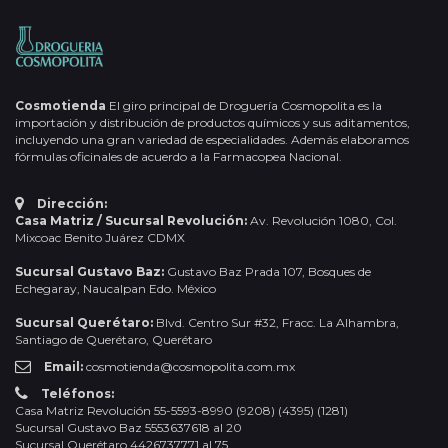
Cosmotienda
El giro principal de Droguería Cosmopolita es la
importación y distribución de productos químicos y sus aditamentos,
incluyendo una gran variedad de especialidades. Además elaboramos
fórmulas oficinales de acuerdo a la Farmacopea Nacional.
Dirección:
Casa Matriz / Sucursal Revolución:
Av. Revolución 1080, Col.
Mixcoac Benito Juárez CDMX
Sucursal Gustavo Baz:
Gustavo Baz Prada 107, Bosques de
Echegaray, Naucalpan Edo. México
Sucursal Querétaro:
Blvd. Centro Sur #32, Fracc. La Alhambra,
Santiago de Querétaro, Querétaro
Email:
cosmotienda@cosmopolita.com.mx
Teléfonos:
Casa Matriz Revolución 55-5593-8990 (9208) (4395) (1281)
Sucursal Gustavo Baz 5553637618 al 20
Sucursal Querétaro 4426737771 al 75