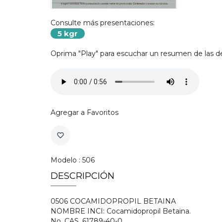
Consulte más presentaciones:
5 kgr
Oprima "Play" para escuchar un resumen de las de
Agregar a Favoritos
favorite_border
Modelo : 506
DESCRIPCIÓN
0506 COCAMIDOPROPIL BETAINA
NOMBRE INCI: Cocamidopropil Betaina.
No. CAS. 61789-40-0