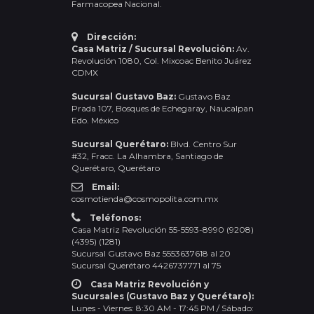
Farmacopea Nacional.
Dirección:
Casa Matriz / Sucursal Revolución:
Av.
Revolución 1080, Col. Mixcoac Benito Juárez
CDMX
Sucursal Gustavo Baz:
Gustavo Baz
Prada 107, Bosques de Echegaray, Naucalpan
Edo. México
Sucursal Querétaro:
Blvd. Centro Sur
#32, Fracc. La Alhambra, Santiago de
Querétaro, Querétaro
Email:
cosmotienda@cosmopolita.com.mx
Teléfonos:
Casa Matriz Revolución 55-5593-8990 (9208)
(4395) (1281)
Sucursal Gustavo Baz 5553637618 al 20
Sucursal Querétaro 4426737771 al 75
Casa Matriz Revolución y
Sucursales (Gustavo Baz y Querétaro):
Lunes - Viernes: 8:30 AM - 17:45 PM / Sábado: