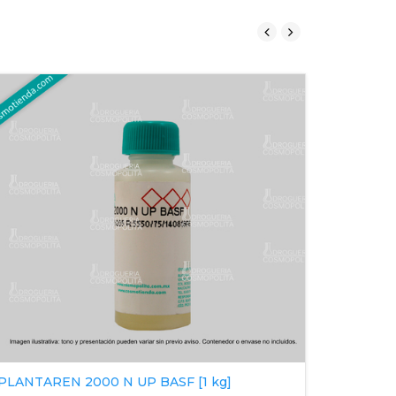
E.D.T.A
PLANTAREN 2000 N UP BASF [1 kg]