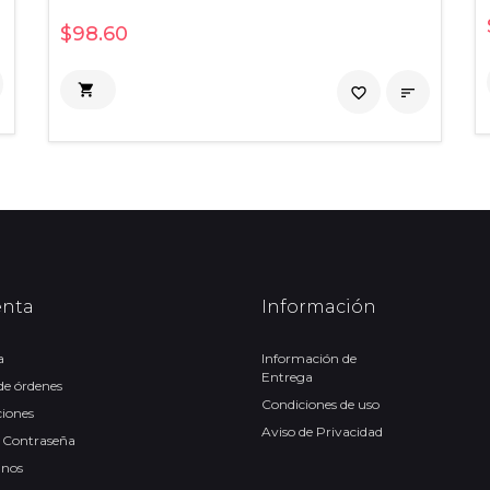
$98.60

favorite_border

enta
Información
a
Información de
Entrega
 de órdenes
Condiciones de uso
ciones
Aviso de Privacidad
 Contraseña
anos