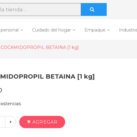
 personal
Cuidado del hogar
Empaque
Industria
COCAMIDOPROPIL BETAINA [1 kg]
MIDOPROPIL BETAINA [1 kg]
0
xistencias
+
AGREGAR
shopping_cart