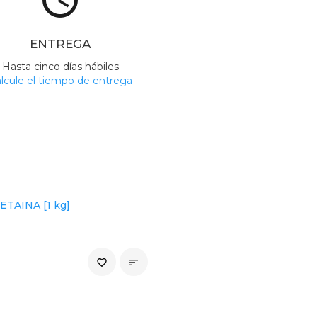
ENTREGA
Hasta cinco días hábiles
lcule el tiempo de entrega
TAINA [1 kg]
favorite_border
