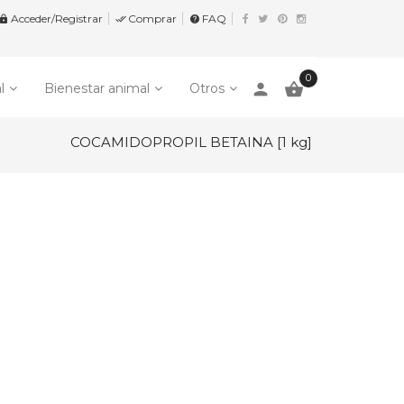
Acceder/Registrar
Comprar
FAQ


help
0
person

l
Bienestar animal
Otros
COCAMIDOPROPIL BETAINA [1 kg]