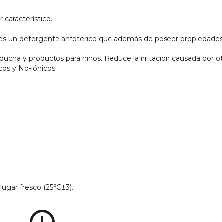
r característico.
es un detergente anfotérico que además de poseer propiedades 
ducha y productos para niños. Reduce la irritación causada por 
cos y No-iónicos.
lugar fresco (25°C±3).
access_time