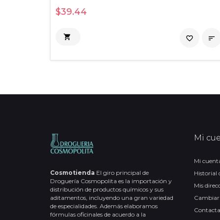
$39.44

favorite_border

Mi cu
Mi cuent
Cosmotienda
El giro principal de
Historial
Droguería Cosmopolita es la importación y
Mis direc
distribución de productos químicos y sus
aditamentos, incluyendo una gran variedad
Cambiar
de especialidades. Además elaboramos
Contact
fórmulas oficinales de acuerdo a la