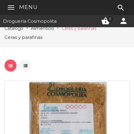

MENU


0
Droguería Cosmopolita
Catálogo
Alimenticio
Ceras y parafinas
Ceras y parafinas