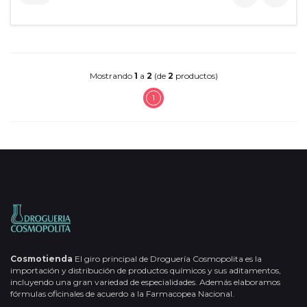
Mostrando
1
a
2
(de
2
productos)
1
Cosmotienda
El giro principal de Droguería Cosmopolita es la
importación y distribución de productos químicos y sus aditamentos,
incluyendo una gran variedad de especialidades. Además elaboramos
fórmulas oficinales de acuerdo a la Farmacopea Nacional.