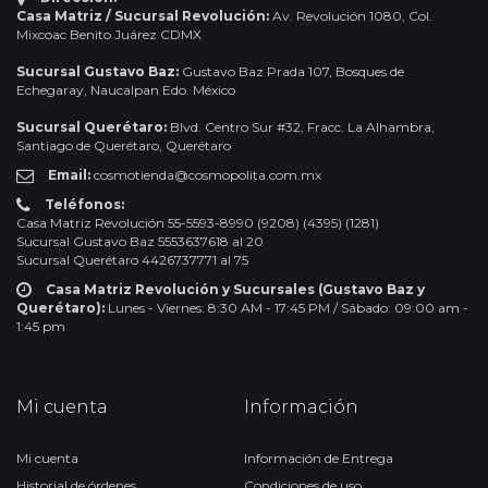
Casa Matriz / Sucursal Revolución:
Av. Revolución 1080, Col.
Mixcoac Benito Juárez CDMX
Sucursal Gustavo Baz:
Gustavo Baz Prada 107, Bosques de
Echegaray, Naucalpan Edo. México
Sucursal Querétaro:
Blvd. Centro Sur #32, Fracc. La Alhambra,
Santiago de Querétaro, Querétaro
Email:
cosmotienda@cosmopolita.com.mx
Teléfonos:
Casa Matriz Revolución 55-5593-8990 (9208) (4395) (1281)
Sucursal Gustavo Baz 5553637618 al 20
Sucursal Querétaro 4426737771 al 75
Casa Matriz Revolución y Sucursales (Gustavo Baz y
Querétaro):
Lunes - Viernes: 8:30 AM - 17:45 PM / Sábado: 09:00 am -
1:45 pm
Mi cuenta
Información
Mi cuenta
Información de Entrega
Historial de órdenes
Condiciones de uso