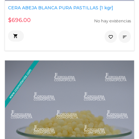
CERA ABEJA BLANCA PURA PASTILLAS [1 kgr]
$696.00
No hay existencias

favorite_border
