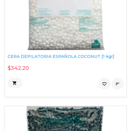
CERA DEPILATORIA ESPAÑOLA COCONUT [1 kgr]
$342.20

favorite_border
