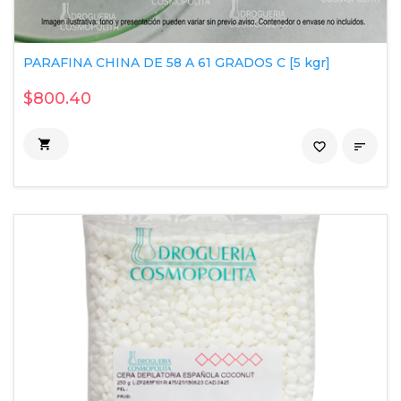
PARAFINA CHINA DE 58 A 61 GRADOS C [5 kgr]
$800.40

favorite_border
