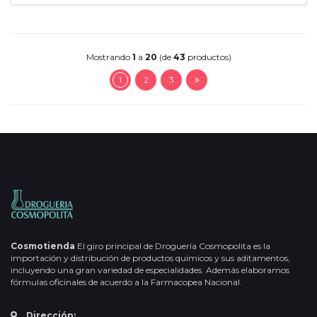
Mostrando
1
a
20
(de
43
productos)
1
2
3
Cosmotienda
El giro principal de Droguería Cosmopolita es la
importación y distribución de productos químicos y sus aditamentos,
incluyendo una gran variedad de especialidades. Además elaboramos
fórmulas oficinales de acuerdo a la Farmacopea Nacional.
Dirección: