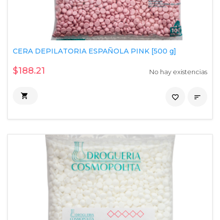
CERA DEPILATORIA ESPAÑOLA PINK [500 g]
$188.21
No hay existencias

favorite_border
