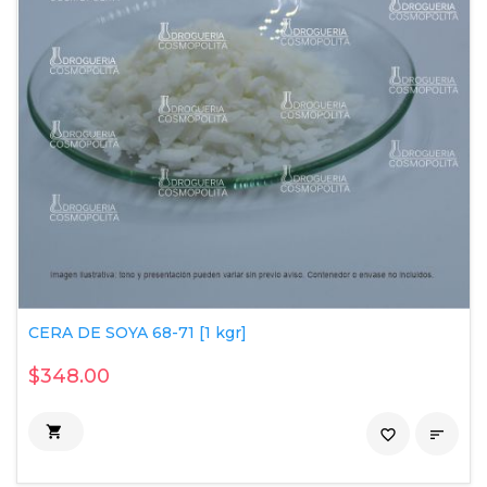
CERA DE SOYA 68-71 [1 kgr]
$348.00

favorite_border
