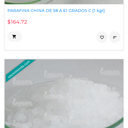
PARAFINA CHINA DE 58 A 61 GRADOS C [1 kgr]
$164.72

favorite_border
