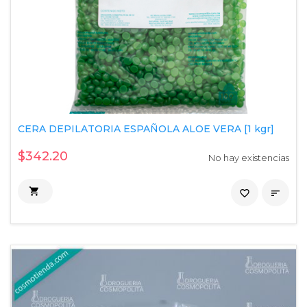
CERA DEPILATORIA ESPAÑOLA ALOE VERA [1 kgr]
$342.20
No hay existencias

favorite_border
