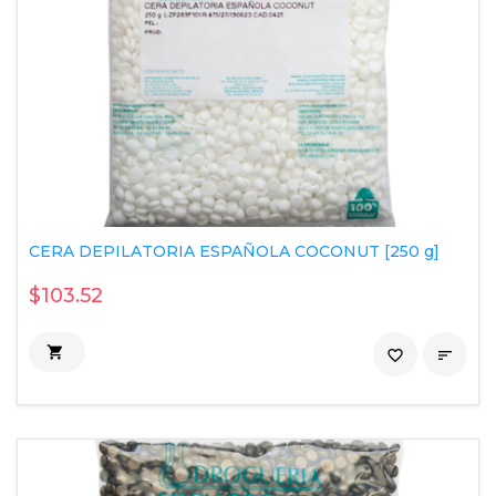
CERA DEPILATORIA ESPAÑOLA COCONUT [250 g]
$103.52

favorite_border
