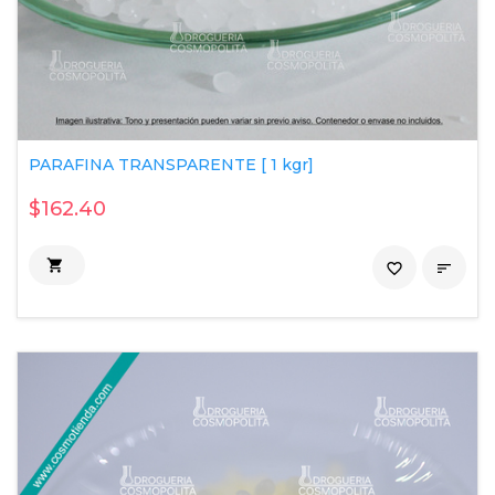
PARAFINA TRANSPARENTE [ 1 kgr]
$162.40

favorite_border
