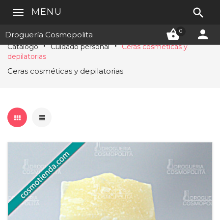

MENU


0
Droguería Cosmopolita
Catálogo
Cuidado personal
Ceras cosméticas y
depilatorias
Ceras cosméticas y depilatorias