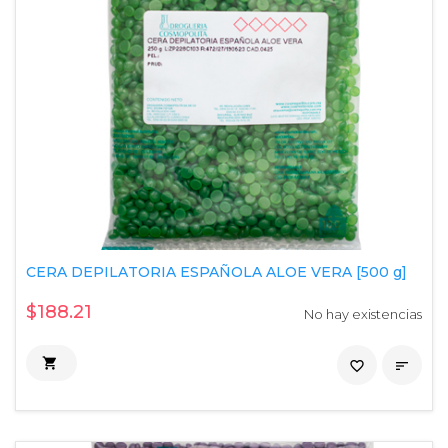
CERA DEPILATORIA ESPAÑOLA ALOE VERA [500 g]
$188.21
No hay existencias

favorite_border
