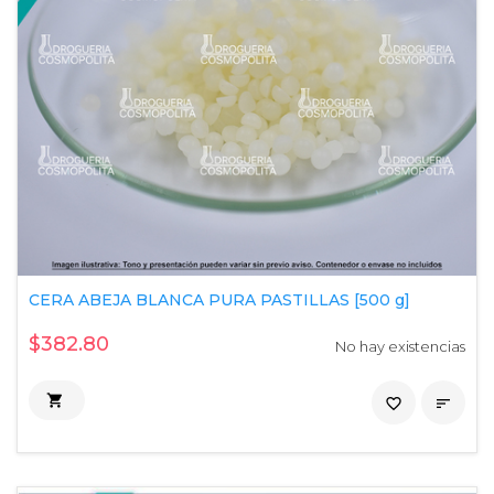
CERA ABEJA BLANCA PURA PASTILLAS [500 g]
$382.80
No hay existencias

favorite_border
