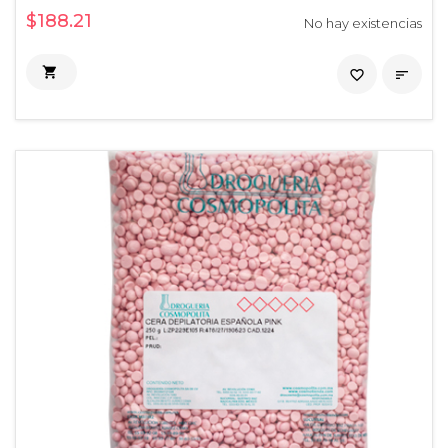
$188.21
No hay existencias

favorite_border
