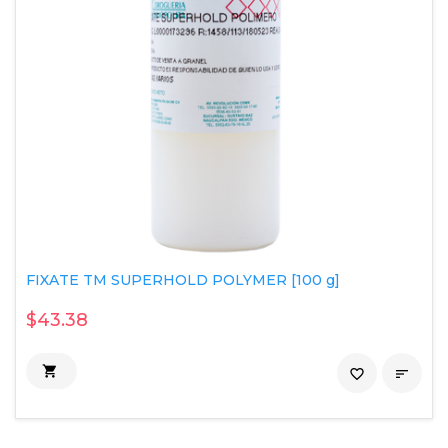
FIXATE TM SUPERHOLD POLYMER [100 g]
$43.38

favorite_border
