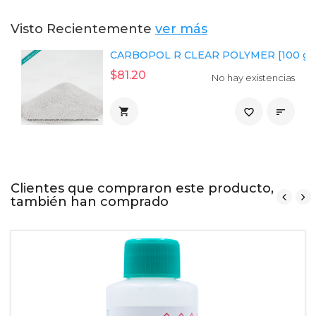
Visto Recientemente
ver más
CARBOPOL R CLEAR POLYMER [100 g]
$81.20
No hay existencias

favorite_border

Clientes que compraron este producto,
también han comprado