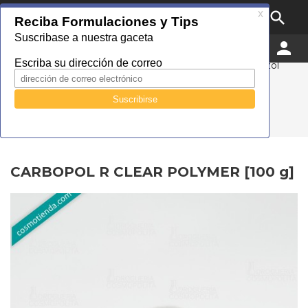

MENU


0
Droguería Cosmopolita
Catálogo
Cuidado personal
LUBRIZOL
Lubrizol
modificadores de reología
CARBOPOL R CLEAR
POLYMER [100 g]
CARBOPOL R CLEAR POLYMER [100 g]
CARBOPOL R CLEAR POLYMER [100 g]