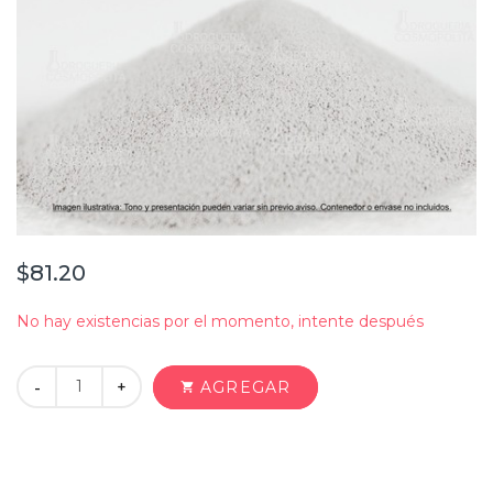
$81.20
No hay existencias por el momento, intente después
+
AGREGAR
-
shopping_cart