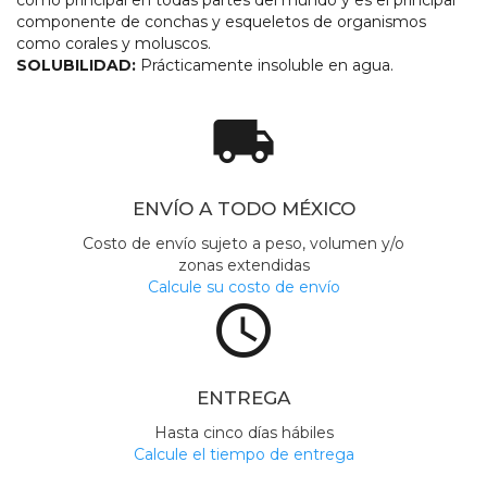
como principal en todas partes del mundo y es el principal
componente de conchas y esqueletos de organismos
como corales y moluscos.
SOLUBILIDAD:
Prácticamente insoluble en agua.
local_shipping
ENVÍO A TODO MÉXICO
Costo de envío sujeto a peso, volumen y/o
zonas extendidas
Calcule su costo de envío
access_time
ENTREGA
Hasta cinco días hábiles
Calcule el tiempo de entrega