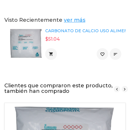
Visto Recientemente
ver más
CARBONATO DE CALCIO USO ALIMENTIC
$51.04

favorite_border

Clientes que compraron este producto,
también han comprado