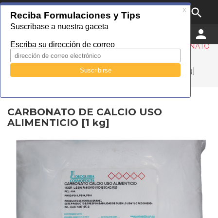

MENU


0
Droguería Cosmopolita
Catálogo
Industrial
Sales industriales
CARBONATO
DE CALCIO USO ALIMENTICIO [1 kg]
CARBONATO DE CALCIO USO ALIMENTICIO [1 kg]
CARBONATO DE CALCIO USO
ALIMENTICIO [1 kg]