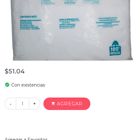
$51.04
check_circle
Con existencias
+
AGREGAR
-
shopping_cart
Agregar a Favoritos