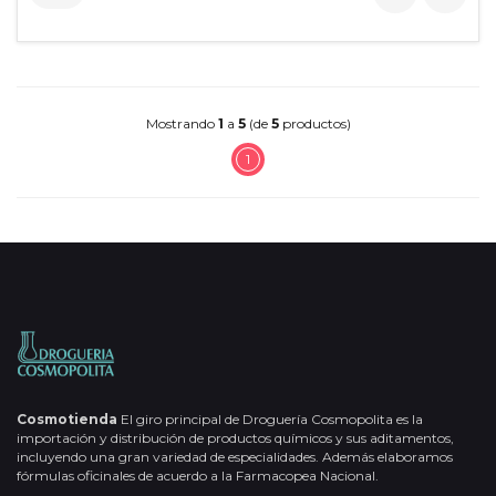
Mostrando
1
a
5
(de
5
productos)
1
Cosmotienda
El giro principal de Droguería Cosmopolita es la
importación y distribución de productos químicos y sus aditamentos,
incluyendo una gran variedad de especialidades. Además elaboramos
fórmulas oficinales de acuerdo a la Farmacopea Nacional.