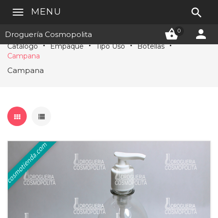

MENU


0
Droguería Cosmopolita
Catálogo
Empaque
Tipo Uso
Botellas
Campana
Campana