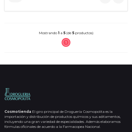
Mostrando
1
a
5
(de
5
productos)
1
Cosmotienda
El giro principal de Droguería Cosmopolita es la
importación y distribución de productos químicos y sus aditamentos,
incluyendo una gran variedad de especialidades. Además elaboramos
fórmulas oficinales de acuerdo a la Farmacopea Nacional.