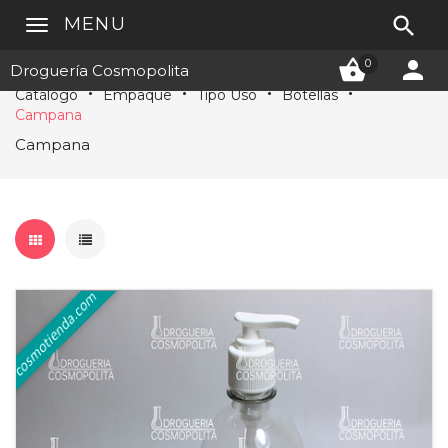

MENU


0
Droguería Cosmopolita
Catálogo
Empaque
Tipo Uso
Botellas
Campana
Campana