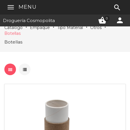

MENU


0
Droguería Cosmopolita
Catálogo
Empaque
Tipo Material
Otros
Botellas
Botellas