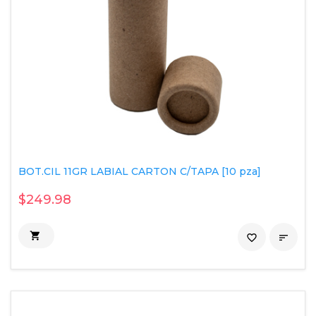
BOT.CIL 11GR LABIAL CARTON C/TAPA [10 pza]
$249.98

favorite_border
