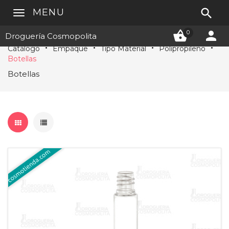

MENU


0
Droguería Cosmopolita
Catálogo
Empaque
Tipo Material
Polipropileno
Botellas
Botellas