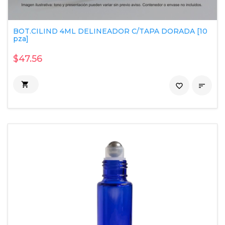
BOT.CILIND 4ML DELINEADOR C/TAPA DORADA [10
pza]
$47.56

favorite_border
