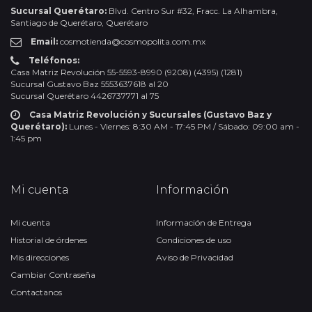
Sucursal Querétaro:
Blvd. Centro Sur #32, Fracc. La Alhambra,
Santiago de Querétaro, Querétaro
Email:
cosmotienda@cosmopolita.com.mx
Teléfonos:
Casa Matriz Revolución 55-5593-8990 (9208) (4395) (1281)
Sucursal Gustavo Baz 5553637618 al 20
Sucursal Querétaro 4426737771 al 75
Casa Matriz Revolución y Sucursales (Gustavo Baz y
Querétaro):
Lunes - Viernes: 8:30 AM - 17:45 PM / Sábado: 09:00 am -
1:45 pm
Mi cuenta
Información
Mi cuenta
Información de Entrega
Historial de órdenes
Condiciones de uso
Mis direcciones
Aviso de Privacidad
Cambiar Contraseña
Contactanos