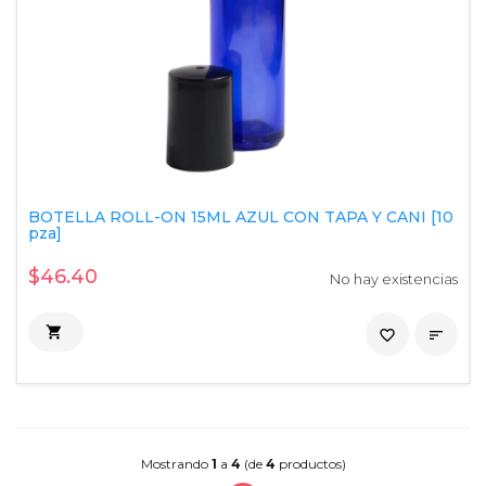
BOTELLA ROLL-ON 15ML AZUL CON TAPA Y CANI [10
pza]
$46.40
No hay existencias

favorite_border

Mostrando
1
a
4
(de
4
productos)