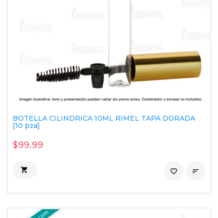
BOTELLA CILINDRICA 10ML RIMEL TAPA DORADA
[10 pza]
$99.99

favorite_border
