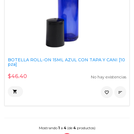
BOTELLA ROLL-ON 15ML AZUL CON TAPA Y CANI [10
pza]
$46.40
No hay existencias

favorite_border

Mostrando
1
a
4
(de
4
productos)