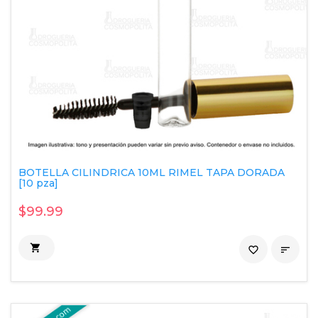
BOTELLA CILINDRICA 10ML RIMEL TAPA DORADA
[10 pza]
$99.99

favorite_border
