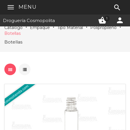

MENU


1
Droguería Cosmopolita
Catálogo
Empaque
Tipo Material
Polipropileno
Botellas
Botellas