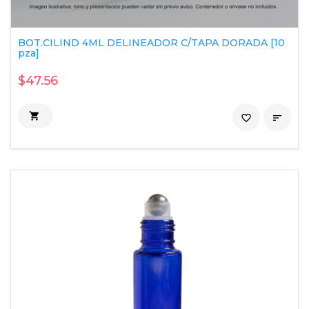
BOT.CILIND 4ML DELINEADOR C/TAPA DORADA [10
pza]
$47.56

favorite_border
