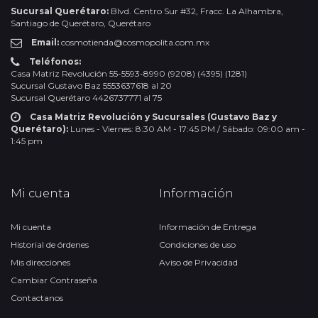
Sucursal Querétaro:
Blvd. Centro Sur #32, Fracc. La Alhambra,
Santiago de Querétaro, Querétaro
Email:
cosmotienda@cosmopolita.com.mx
Teléfonos:
Casa Matriz Revolución 55-5593-8990 (9208) (4395) (1281)
Sucursal Gustavo Baz 5553637618 al 20
Sucursal Querétaro 4426737771 al 75
Casa Matriz Revolución y Sucursales (Gustavo Baz y
Querétaro):
Lunes - Viernes: 8:30 AM - 17:45 PM / Sábado: 09:00 am -
1:45 pm
Mi cuenta
Información
Mi cuenta
Información de Entrega
Historial de órdenes
Condiciones de uso
Mis direcciones
Aviso de Privacidad
Cambiar Contraseña
Contactanos