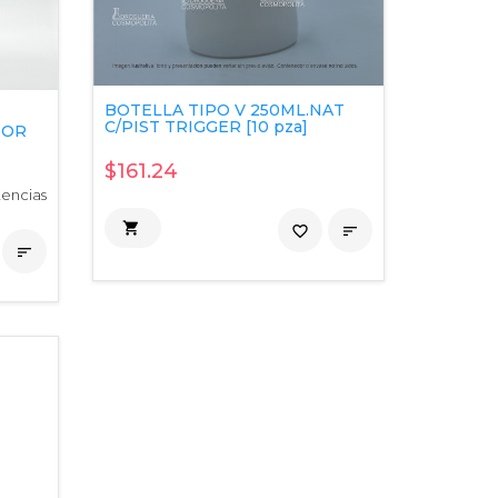
BOTELLA TIPO V 250ML.NAT
C/PIST TRIGGER [10 pza]
DOR
$161.24
tencias

favorite_border

