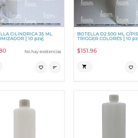
LLA CILINDRICA 35 ML
BOTELLA D2 500 ML C/PI
MIZADOR [ 10 pza]
TRIGGER COLORES [ 10 pz
80
$151.96
No hay existencias

favorite_border

favorite_border