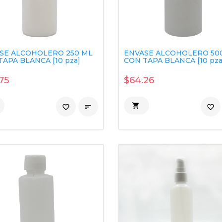
SE ALCOHOLERO 250 ML
ENVASE ALCOHOLERO 50
APA BLANCA [10 pza]
CON TAPA BLANCA [10 pza
75
$64.26

favorite_border

favorite_border