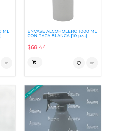
0 ML
ENVASE ALCOHOLERO 1000 ML
]
CON TAPA BLANCA [10 pza]
$68.44


favorite_border
