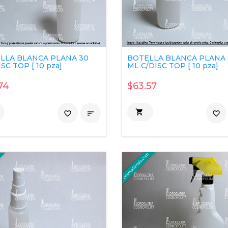
LLA BLANCA PLANA 30
BOTELLA BLANCA PLANA 
SC TOP [ 10 pza]
ML C/DISC TOP [ 10 pza]
74
$63.57

favorite_border

favorite_border