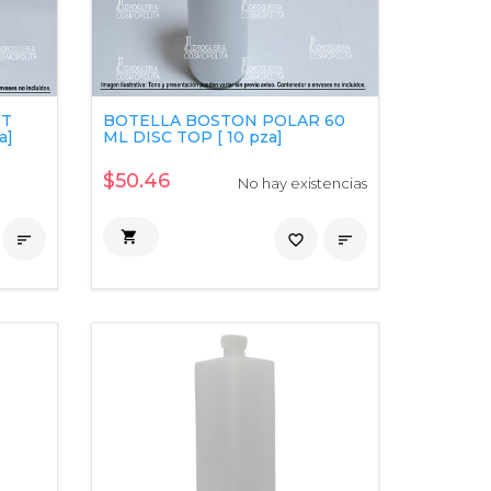
ST
BOTELLA BOSTON POLAR 60
a]
ML DISC TOP [ 10 pza]
$50.46
No hay existencias


favorite_border
