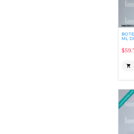
BOTE
ML DI
$59.
