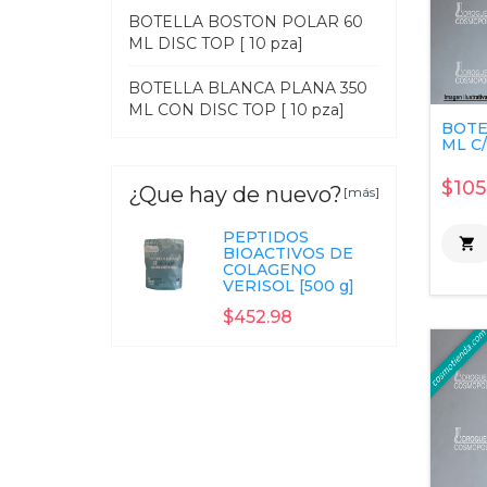
BOTELLA BOSTON POLAR 60
ML DISC TOP [ 10 pza]
BOTELLA BLANCA PLANA 350
ML CON DISC TOP [ 10 pza]
BOTE
ML C/
$105
¿Que hay de nuevo?
[más]
PEPTIDOS

BIOACTIVOS DE
COLAGENO
VERISOL [500 g]
$452.98