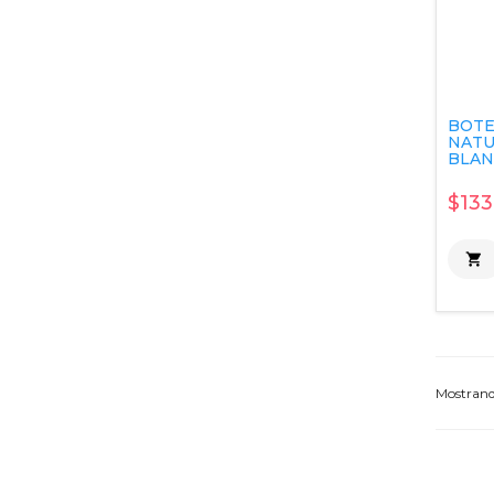
BOTE
NATU
BLANC
$133

Mostran