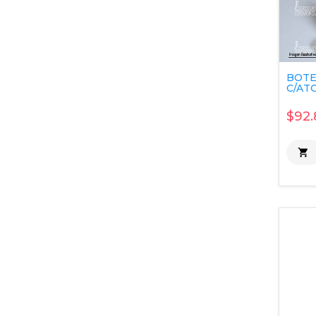
BOTE
C/ATO
$92.
