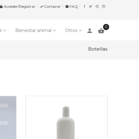
Acceder/Registrar
Comprar
FAQ


help
0
person

l
Bienestar animal
Otros
Botellas