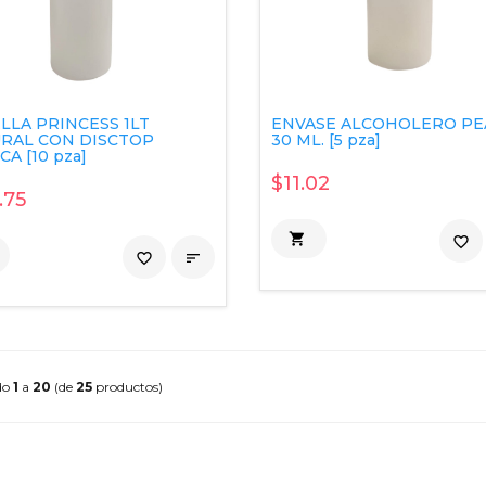
LLA PRINCESS 1LT
ENVASE ALCOHOLERO P
RAL CON DISCTOP
30 ML. [5 pza]
A [10 pza]
$11.02
.75

favorite_border
favorite_border

do
1
a
20
(de
25
productos)