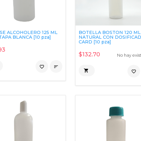
SE ALCOHOLERO 125 ML
BOTELLA BOSTON 120 ML
APA BLANCA [10 pza]
NATURAL CON DOSIFICA
CARD [10 pza]
93
$132.70
No hay exis
favorite_border


favorite_border