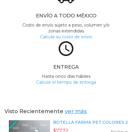
ENVÍO A TODO MÉXICO
Costo de envío sujeto a peso, volumen y/o
zonas extendidas
Calcule su costo de envío
access_time
ENTREGA
Hasta cinco días hábiles
Calcule el tiempo de entrega
Visto Recientemente
ver más
BOTELLA FARMA PET COLORES 250 M
$77.72
No hay exi