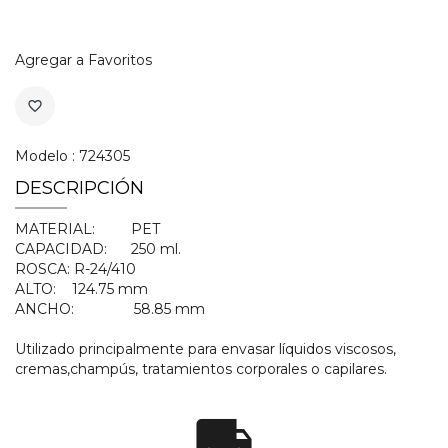
Agregar a Favoritos
favorite_border
Modelo : 724305
DESCRIPCIÓN
MATERIAL:
PET
CAPACIDAD:
250 ml.
ROSCA:
R-24/410
ALTO:
124.75 mm
ANCHO:
58.85 mm
Utilizado principalmente para envasar líquidos viscosos,
cremas,champús, tratamientos corporales o capilares.
local_shipping