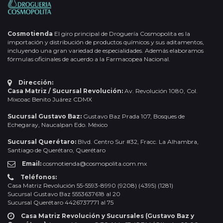
Cosmotienda
El giro principal de Droguería Cosmopolita es la
importación y distribución de productos químicos y sus aditamentos,
incluyendo una gran variedad de especialidades. Además elaboramos
fórmulas oficinales de acuerdo a la Farmacopea Nacional.
Dirección:
Casa Matriz / Sucursal Revolución:
Av. Revolución 1080, Col.
Mixcoac Benito Juárez CDMX
Sucursal Gustavo Baz:
Gustavo Baz Prada 107, Bosques de
Echegaray, Naucalpan Edo. México
Sucursal Querétaro:
Blvd. Centro Sur #32, Fracc. La Alhambra,
Santiago de Querétaro, Querétaro
Email:
cosmotienda@cosmopolita.com.mx
Teléfonos:
Casa Matriz Revolución 55-5593-8990 (9208) (4395) (1281)
Sucursal Gustavo Baz 5553637618 al 20
Sucursal Querétaro 4426737771 al 75
Casa Matriz Revolución y Sucursales (Gustavo Baz y