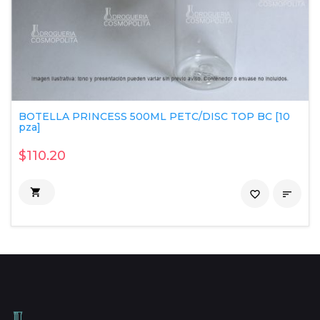
BOTELLA PRINCESS 500ML PETC/DISC TOP BC [10
pza]
$110.20

favorite_border
