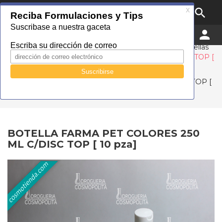

MENU


0
Droguería Cosmopolita
Catálogo
Empaque
Tipo Material
PET
Botellas
BOTELLA FARMA PET COLORES 250 ML C/DISC TOP [
10 pza]
BOTELLA FARMA PET COLORES 250 ML C/DISC TOP [
10 pza]
BOTELLA FARMA PET COLORES 250
ML C/DISC TOP [ 10 pza]