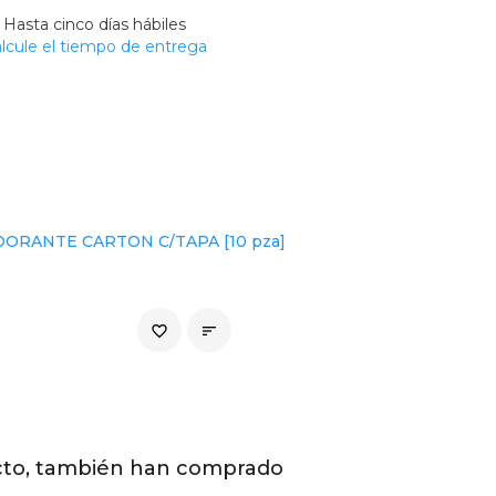
Hasta cinco días hábiles
lcule el tiempo de entrega
DORANTE CARTON C/TAPA [10 pza]
favorite_border

cto, también han comprado