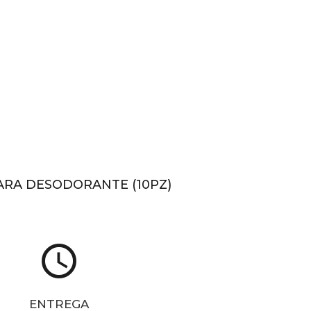
ARA DESODORANTE (10PZ)
access_time
ENTREGA