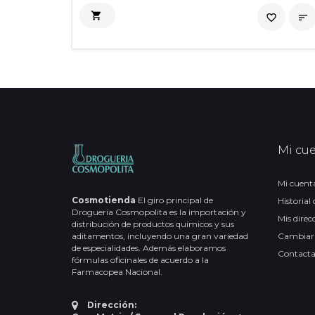

favorite_border

Mi cu
Mi cuent
Cosmotienda
El giro principal de
Historial
Droguería Cosmopolita es la importación y
Mis direc
distribución de productos químicos y sus
aditamentos, incluyendo una gran variedad
Cambiar
de especialidades. Además elaboramos
Contact
fórmulas oficinales de acuerdo a la
Farmacopea Nacional.
Dirección: