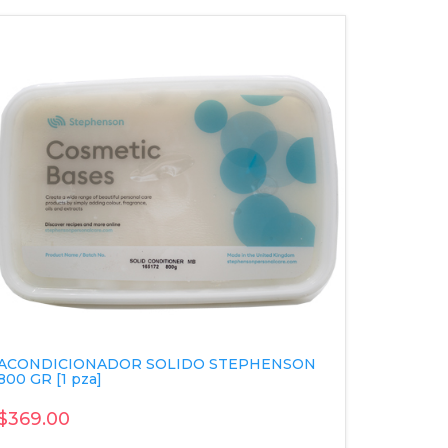
ACONDICIONADOR SOLIDO STEPHENSON
BOTELL
800 GR [1 pza]
[ 10 pza]
$369.00
$61.48