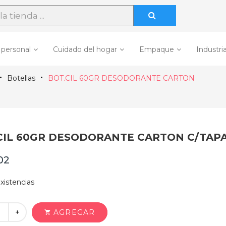
 personal
Cuidado del hogar
Empaque
Industria
Botellas
BOT.CIL 60GR DESODORANTE CARTON
CIL 60GR DESODORANTE CARTON C/TAPA 
02
xistencias
+
AGREGAR
shopping_cart