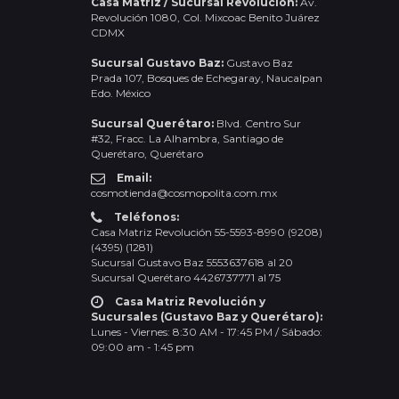
Casa Matriz / Sucursal Revolución:
Av.
Revolución 1080, Col. Mixcoac Benito Juárez
CDMX
Sucursal Gustavo Baz:
Gustavo Baz
Prada 107, Bosques de Echegaray, Naucalpan
Edo. México
Sucursal Querétaro:
Blvd. Centro Sur
#32, Fracc. La Alhambra, Santiago de
Querétaro, Querétaro
Email:
cosmotienda@cosmopolita.com.mx
Teléfonos:
Casa Matriz Revolución 55-5593-8990 (9208)
(4395) (1281)
Sucursal Gustavo Baz 5553637618 al 20
Sucursal Querétaro 4426737771 al 75
Casa Matriz Revolución y
Sucursales (Gustavo Baz y Querétaro):
Lunes - Viernes: 8:30 AM - 17:45 PM / Sábado:
09:00 am - 1:45 pm