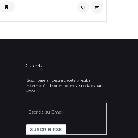


favorite_border

Gaceta
¡Suscríbase a nuestra gaceta y reciba
información de promociones especiales para
usted!
SUSCRIBIRSE