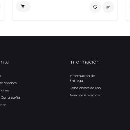

favorite_border

enta
Información
a
Información de
Entrega
 de órdenes
Condiciones de uso
ciones
Aviso de Privacidad
 Contraseña
anos