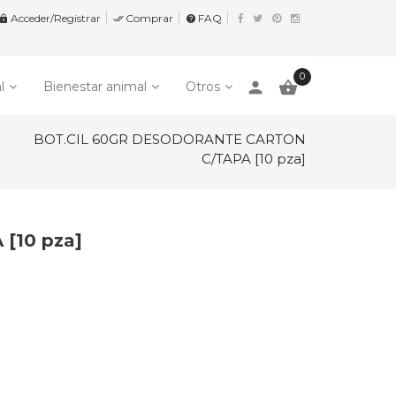
Acceder/Registrar
Comprar
FAQ


help
0
person

l
Bienestar animal
Otros
BOT.CIL 60GR DESODORANTE CARTON
C/TAPA [10 pza]
[10 pza]