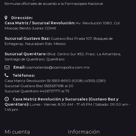
fórmulas oficinales de acuerdo a la Farmacopea Nacional.
Dirección:
Casa Matriz / Sucursal Revolución:
Av. Revolución 1080, Col.
Mixcoac Benito Juárez CDMX
Sucursal Gustavo Baz:
Gustavo Baz Prada 107, Bosques de
Echegaray, Naucalpan Edo. México
Sucursal Querétaro:
Blvd. Centro Sur #32, Fracc. La Alhambra,
Santiago de Querétaro, Querétaro
Email:
cosmotienda@cosmopolita.com.mx
Teléfonos:
Casa Matriz Revolución 55-5593-8990 (9208) (4395) (1281)
Sucursal Gustavo Baz 5553637618 al 20
Sucursal Querétaro 4426737771 al 75
Casa Matriz Revolución y Sucursales (Gustavo Baz y
Querétaro):
Lunes - Viernes: 8:30 AM - 17:45 PM / Sábado: 09:00 am -
1:45 pm
Mi cuenta
Información