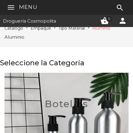

MENU


0
Droguería Cosmopolita
Catálogo
Empaque
Tipo Material
Aluminio
Aluminio
Seleccione la Categoría
Botellas