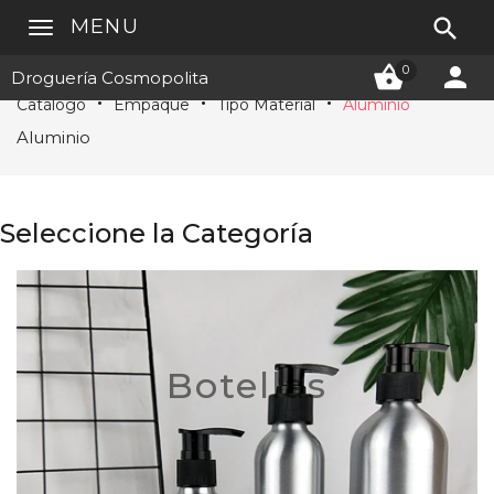

MENU


0
Droguería Cosmopolita
Catálogo
Empaque
Tipo Material
Aluminio
Aluminio
Seleccione la Categoría
Botellas