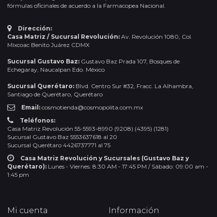
fórmulas oficinales de acuerdo a la Farmacopea Nacional.
Dirección:
Casa Matriz / Sucursal Revolución:
Av. Revolución 1080, Col.
Mixcoac Benito Juárez CDMX
Sucursal Gustavo Baz:
Gustavo Baz Prada 107, Bosques de
Echegaray, Naucalpan Edo. México
Sucursal Querétaro:
Blvd. Centro Sur #32, Fracc. La Alhambra,
Santiago de Querétaro, Querétaro
Email:
cosmotienda@cosmopolita.com.mx
Teléfonos:
Casa Matriz Revolución 55-5593-8990 (9208) (4395) (1281)
Sucursal Gustavo Baz 5553637618 al 20
Sucursal Querétaro 4426737771 al 75
Casa Matriz Revolución y Sucursales (Gustavo Baz y
Querétaro):
Lunes - Viernes: 8:30 AM - 17:45 PM / Sábado: 09:00 am -
1:45 pm
Mi cuenta
Información