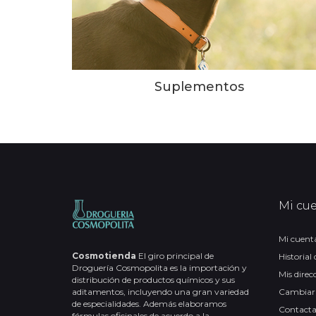
Suplementos
Mi cu
Mi cuent
Cosmotienda
El giro principal de
Historial
Droguería Cosmopolita es la importación y
Mis direc
distribución de productos químicos y sus
aditamentos, incluyendo una gran variedad
Cambiar
de especialidades. Además elaboramos
Contact
fórmulas oficinales de acuerdo a la