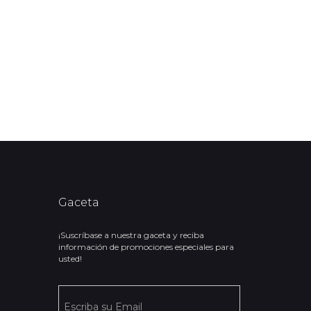
Gaceta
¡Suscríbase a nuestra gaceta y reciba
información de promociones especiales para
usted!