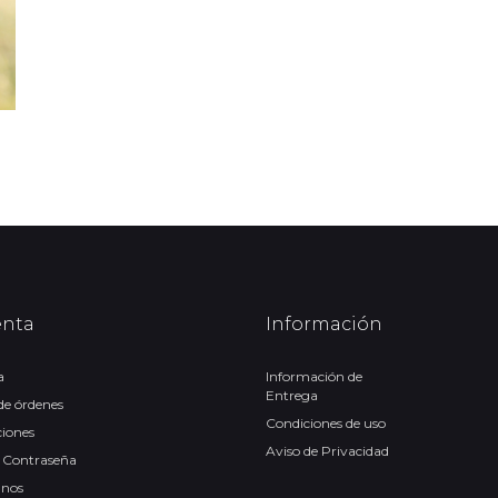
enta
Información
a
Información de
Entrega
 de órdenes
Condiciones de uso
ciones
Aviso de Privacidad
 Contraseña
anos