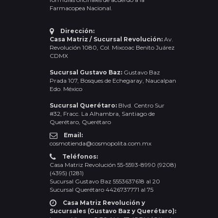
Farmacopea Nacional.
Dirección:
Casa Matriz / Sucursal Revolución:
Av.
Revolución 1080, Col. Mixcoac Benito Juárez
CDMX
Sucursal Gustavo Baz:
Gustavo Baz
Prada 107, Bosques de Echegaray, Naucalpan
Edo. México
Sucursal Querétaro:
Blvd. Centro Sur
#32, Fracc. La Alhambra, Santiago de
Querétaro, Querétaro
Email:
cosmotienda@cosmopolita.com.mx
Teléfonos:
Casa Matriz Revolución 55-5593-8990 (9208)
(4395) (1281)
Sucursal Gustavo Baz 5553637618 al 20
Sucursal Querétaro 4426737771 al 75
Casa Matriz Revolución y
Sucursales (Gustavo Baz y Querétaro):