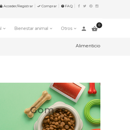
Acceder/Registrar
Comprar
FAQ


help
0
person

l
Bienestar animal
Otros
Alimenticio
Gomas