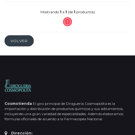
Mostrando
1
a
1
(de
1
productos)
1
VOLVER
Cosmotienda
El giro principal de Droguería Cosmopolita es la
importación y distribución de productos químicos y sus aditamentos,
incluyendo una gran variedad de especialidades. Además elaboramos
fórmulas oficinales de acuerdo a la Farmacopea Nacional.
Dirección: