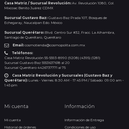
Casa Matriz / Sucursal Revolución:
Av. Revolución 1080, Col.
Mixcoac Benito Juárez CDMX
Sucursal Gustavo Baz:
Gustavo Baz Prada 107, Bosques de
Echegaray, Naucalpan Edo. México
Sucursal Querétaro:
Blvd. Centro Sur #32, Fracc. La Alhambra,
Santiago de Querétaro, Querétaro
Email:
cosmotienda@cosmopolita.com.mx
Teléfonos:
Casa Matriz Revolución 55-5593-8990 (9208) (4395) (1281)
Sucursal Gustavo Baz 5553637618 al 20
Sucursal Querétaro 4426737771 al 75
Casa Matriz Revolución y Sucursales (Gustavo Baz y
Querétaro):
Lunes - Viernes: 8:30 AM - 17:45 PM / Sábado: 09:00 am -
1:45 pm
Mi cuenta
Información
Mi cuenta
Información de Entrega
Historial de órdenes
Condiciones de uso