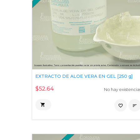
EXTRACTO DE ALOE VERA EN GEL [250 g]
$52.64
No hay existencia

favorite_border
