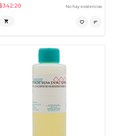
$342.20
No hay existencias

favorite_border
