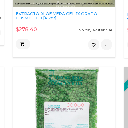
EXTRACTO ALOE VERA GEL 1X GRADO
COSMETICO [4 kgr]
s
$278.40
No hay existencias

favorite_border
