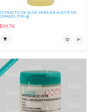
EXTRACTO DE ALOE VERA EN ACEITE DE
GIRASOL [100 g]
$99.76

favorite_border
