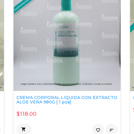
CREMA CORPORAL LIQUIDA CON EXTRACTO
ALOE VERA 980G [ 1 pza]
$118.00

favorite_border
