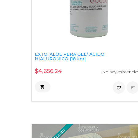
EXTO. ALOE VERA GEL/ ACIDO
HIALURONICO [18 kgr]
$4,656.24
No hay existencia

favorite_border
