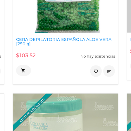
CERA DEPILATORIA ESPAÑOLA ALOE VERA
[250 g]
$103.52
s
No hay existencias

favorite_border
