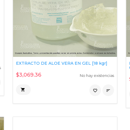
EXTRACTO DE ALOE VERA EN GEL [18 kgr]
s
$3,069.36
No hay existencias

favorite_border
