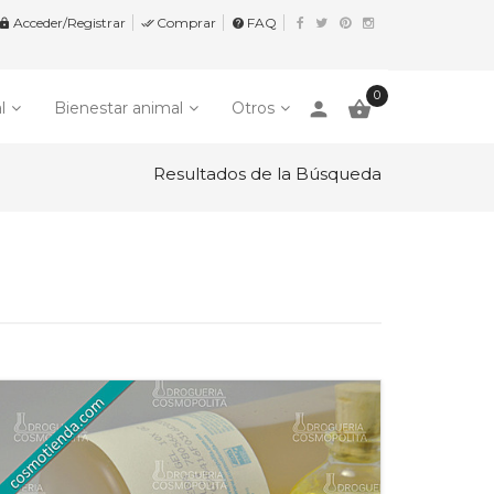
Acceder/Registrar
Comprar
FAQ


help
0
person

l
Bienestar animal
Otros
Resultados de la Búsqueda