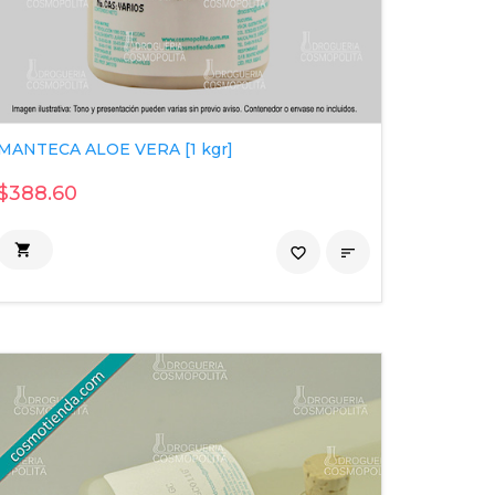
MANTECA ALOE VERA [1 kgr]
$388.60

favorite_border
