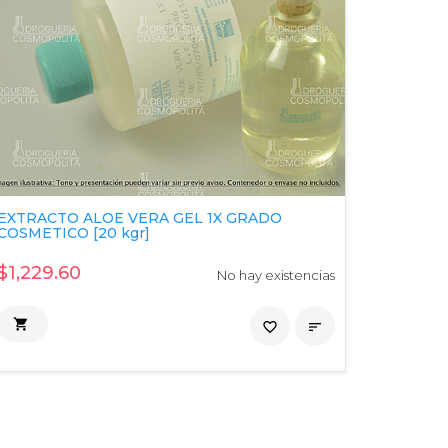
EXTRACTO ALOE VERA GEL 1X GRADO
COSMETICO [20 kgr]
$1,229.60
No hay existencias

favorite_border
