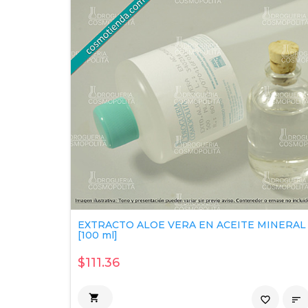
EXTRACTO ALOE VERA EN ACEITE MINERAL
[100 ml]
$111.36

favorite_border
