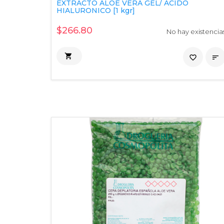
EXTRACTO ALOE VERA GEL/ ACIDO
HIALURONICO [1 kgr]
$266.80
No hay existencia

favorite_border
