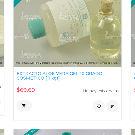
EXTRACTO ALOE VERA GEL 1X GRADO
COSMETICO [ 1 kgr]
s
$69.60
No hay existencias

favorite_border
