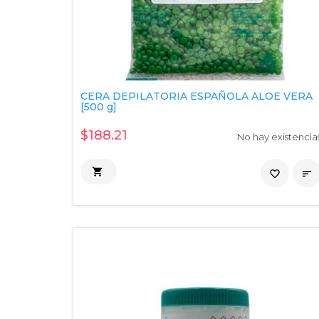
CERA DEPILATORIA ESPAÑOLA ALOE VERA
[500 g]
$188.21
No hay existencia

favorite_border
