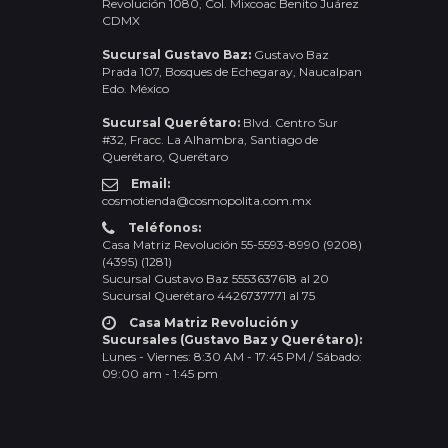
Revolución 1080, Col. Mixcoac Benito Juárez
CDMX
Sucursal Gustavo Baz:
Gustavo Baz
Prada 107, Bosques de Echegaray, Naucalpan
Edo. México
Sucursal Querétaro:
Blvd. Centro Sur
#32, Fracc. La Alhambra, Santiago de
Querétaro, Querétaro
Email:
cosmotienda@cosmopolita.com.mx
Teléfonos:
Casa Matriz Revolución 55-5593-8990 (9208)
(4395) (1281)
Sucursal Gustavo Baz 5553637618 al 20
Sucursal Querétaro 4426737771 al 75
Casa Matriz Revolución y
Sucursales (Gustavo Baz y Querétaro):
Lunes - Viernes: 8:30 AM - 17:45 PM / Sábado:
09:00 am - 1:45 pm