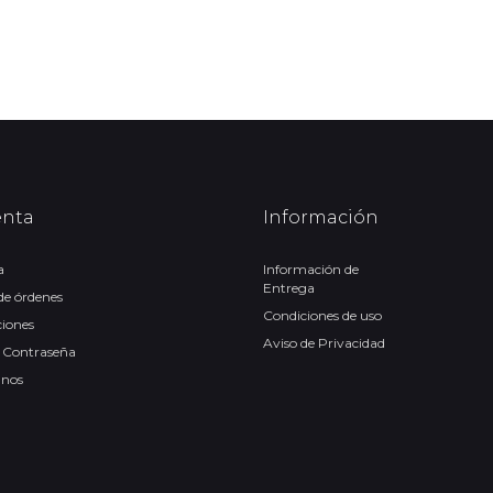
enta
Información
a
Información de
Entrega
 de órdenes
Condiciones de uso
ciones
Aviso de Privacidad
 Contraseña
anos