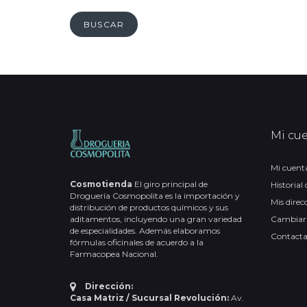
BUSCAR
Mi cu
Mi cuent
Cosmotienda
El giro principal de
Historial
Droguería Cosmopolita es la importación y
Mis direc
distribución de productos químicos y sus
aditamentos, incluyendo una gran variedad
Cambiar
de especialidades. Además elaboramos
Contact
fórmulas oficinales de acuerdo a la
Farmacopea Nacional.
Dirección:
Casa Matriz / Sucursal Revolución:
Av.