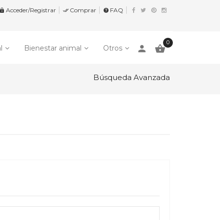
Acceder/Registrar
Comprar
FAQ


help
0
person

l
Bienestar animal
Otros
Búsqueda Avanzada