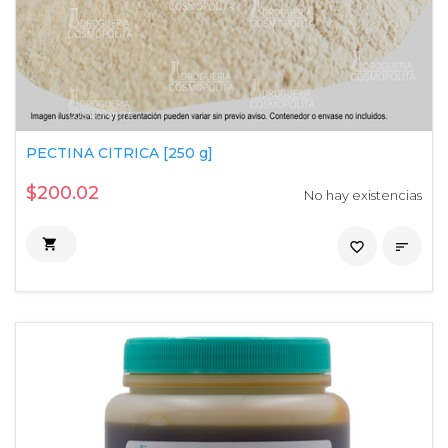
PECTINA CITRICA [250 g]
$200.02
No hay existencias

favorite_border
