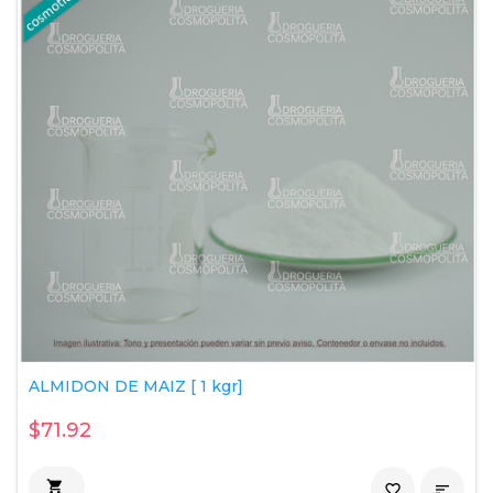
ALMIDON DE MAIZ [ 1 kgr]
$71.92

favorite_border
