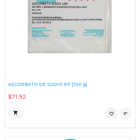
ASCORBATO DE SODIO EP [100 g]
$71.92

favorite_border
