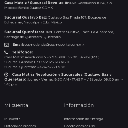
Casa Matriz / Sucursal Revolución:
Av. Revolución 1080, Col.
Mixcoac Benito Juárez CDMX
Sucursal Gustavo Baz:
Gustavo Baz Prada 107, Bosques de
Echegaray, Naucalpan Edo. México
Sucursal Querétaro:
Blvd. Centro Sur #32, Fracc. La Alhambra,
Santiago de Querétaro, Querétaro
Email:
cosmotienda@cosmopolita.com.mx
Teléfonos:
Casa Matriz Revolución 55-5593-8990 (9208) (4395) (1281)
Sucursal Gustavo Baz 5553637618 al 20
Sucursal Querétaro 4426737771 al 75
Casa Matriz Revolución y Sucursales (Gustavo Baz y
Querétaro):
Lunes - Viernes: 8:30 AM - 17:45 PM / Sábado: 09:00 am -
1:45 pm
Mi cuenta
Información
Mi cuenta
Información de Entrega
Historial de órdenes
Condiciones de uso