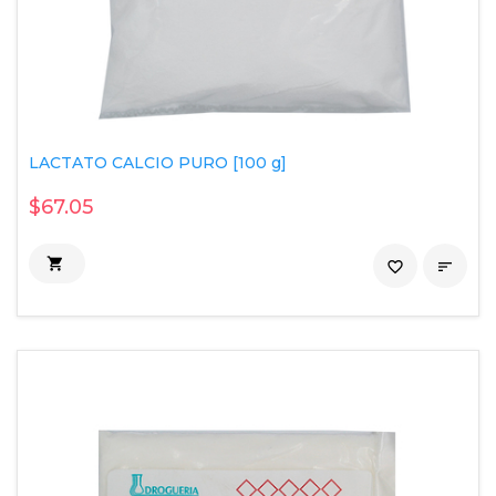
LACTATO CALCIO PURO [100 g]
$67.05

favorite_border
