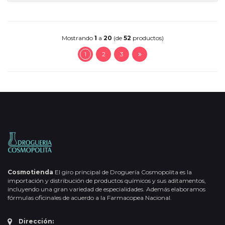
Mostrando
1
a
20
(de
52
productos)
1
2
3
Cosmotienda
El giro principal de Droguería Cosmopolita es la
importación y distribución de productos químicos y sus aditamentos,
incluyendo una gran variedad de especialidades. Además elaboramos
fórmulas oficinales de acuerdo a la Farmacopea Nacional.
Dirección: