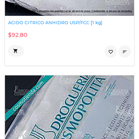
ACIDO CITRICO ANHIDRO USP/FCC [1 kg]
$92.80

favorite_border
