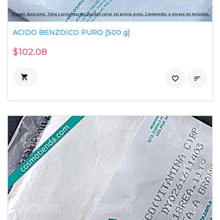
ACIDO BENZOICO PURO [500 g]
$102.08

favorite_border
