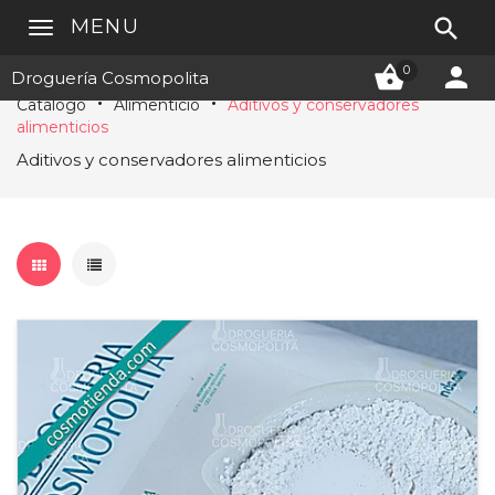

MENU


0
Droguería Cosmopolita
Catálogo
Alimenticio
Aditivos y conservadores
alimenticios
Aditivos y conservadores alimenticios