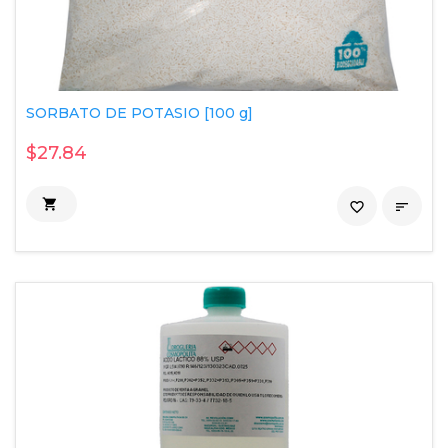
SORBATO DE POTASIO [100 g]
$27.84

favorite_border
