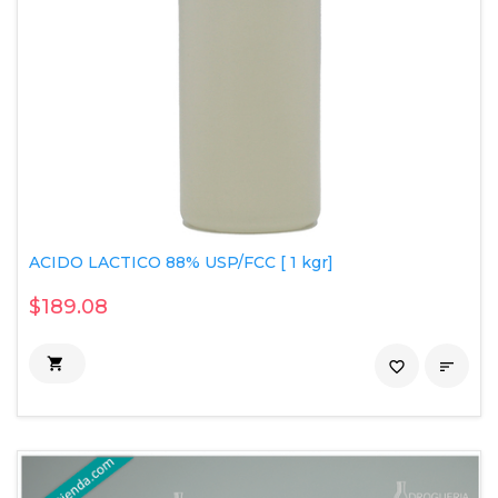
ACIDO LACTICO 88% USP/FCC [ 1 kgr]
$189.08

favorite_border
