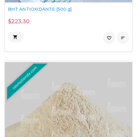
BHT ANTIOXIDANTE [500 g]
$223.30

favorite_border
