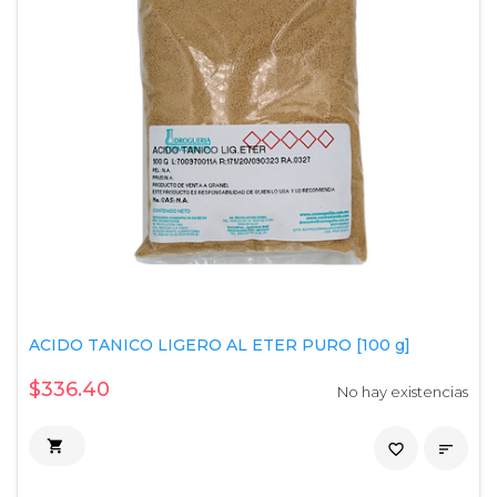
ACIDO TANICO LIGERO AL ETER PURO [100 g]
$336.40
No hay existencias

favorite_border
