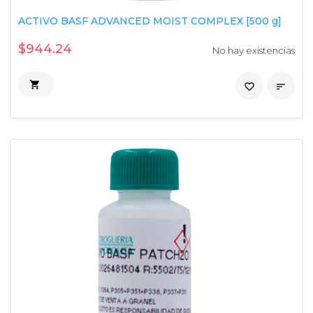
ACTIVO BASF ADVANCED MOIST COMPLEX [500 g]
$944.24
No hay existencias

favorite_border
