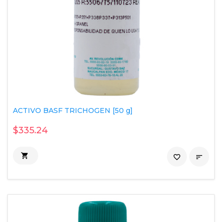
ACTIVO BASF TRICHOGEN [50 g]
$335.24

favorite_border
