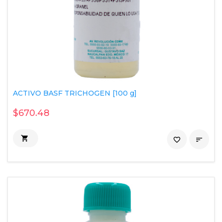
ACTIVO BASF TRICHOGEN [100 g]
$670.48

favorite_border
