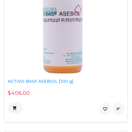
ACTIVO BASF ASEBIOL [100 g]
$406.00

favorite_border
