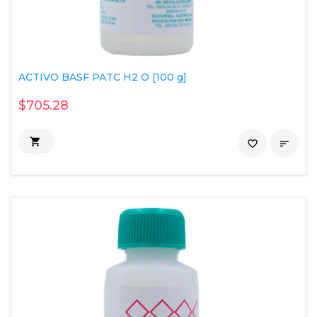
ACTIVO BASF PATC H2 O [100 g]
$705.28

favorite_border
