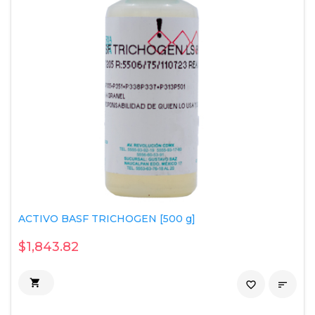
ACTIVO BASF TRICHOGEN [500 g]
$1,843.82

favorite_border
