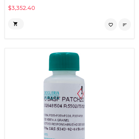
$3,352.40

favorite_border
