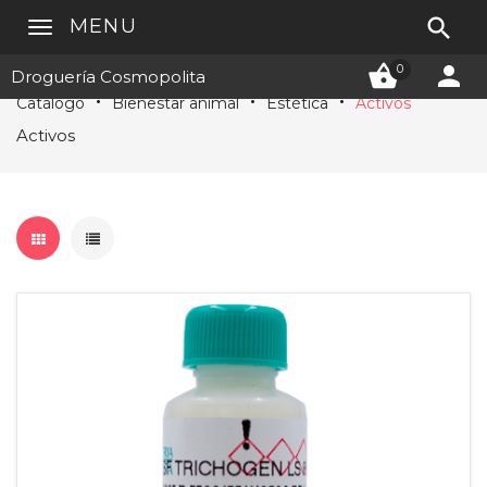

MENU


0
Droguería Cosmopolita
Catálogo
Bienestar animal
Estética
Activos
Activos