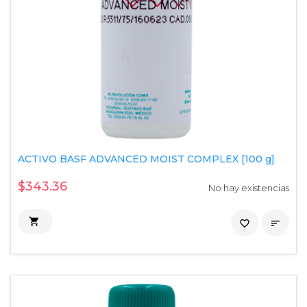
ACTIVO BASF ADVANCED MOIST COMPLEX [100 g]
$343.36
No hay existencias

favorite_border
