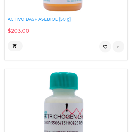
ACTIVO BASF ASEBIOL [50 g]
$203.00

favorite_border
