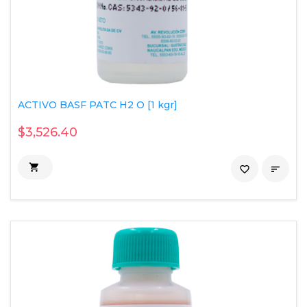
ACTIVO BASF PATC H2 O [1 kgr]
$3,526.40

favorite_border
