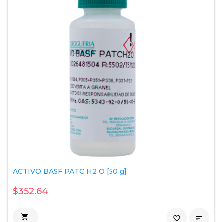
ACTIVO BASF PATC H2 O [50 g]
$352.64

favorite_border
