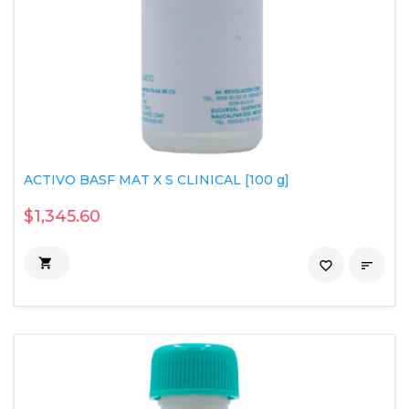
ACTIVO BASF MAT X S CLINICAL [100 g]
$1,345.60

favorite_border
