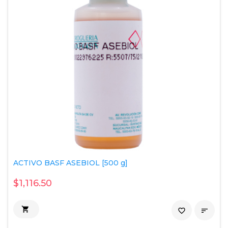
ACTIVO BASF ASEBIOL [500 g]
$1,116.50

favorite_border
