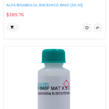
ALFA BISABOLOL RACEMICO BASF [30 ml]
$389.76

favorite_border
