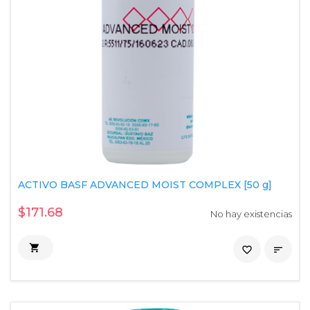
ACTIVO BASF ADVANCED MOIST COMPLEX [50 g]
$171.68
No hay existencias

favorite_border
