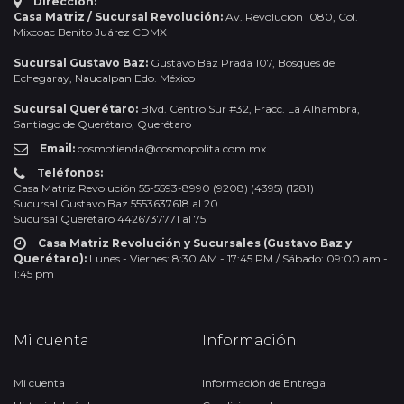
Dirección:
Casa Matriz / Sucursal Revolución:
Av. Revolución 1080, Col.
Mixcoac Benito Juárez CDMX
Sucursal Gustavo Baz:
Gustavo Baz Prada 107, Bosques de
Echegaray, Naucalpan Edo. México
Sucursal Querétaro:
Blvd. Centro Sur #32, Fracc. La Alhambra,
Santiago de Querétaro, Querétaro
Email:
cosmotienda@cosmopolita.com.mx
Teléfonos:
Casa Matriz Revolución 55-5593-8990 (9208) (4395) (1281)
Sucursal Gustavo Baz 5553637618 al 20
Sucursal Querétaro 4426737771 al 75
Casa Matriz Revolución y Sucursales (Gustavo Baz y
Querétaro):
Lunes - Viernes: 8:30 AM - 17:45 PM / Sábado: 09:00 am -
1:45 pm
Mi cuenta
Información
Mi cuenta
Información de Entrega