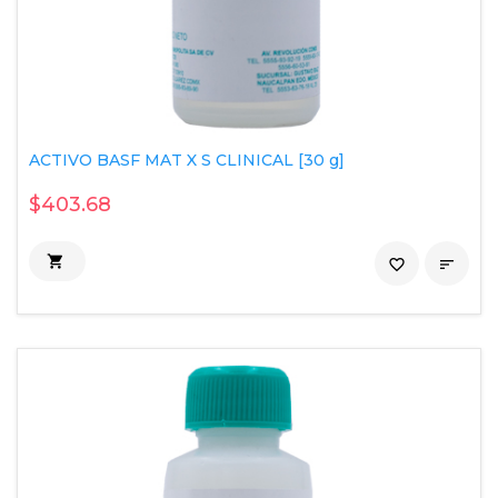
ACTIVO BASF MAT X S CLINICAL [30 g]
$403.68

favorite_border
