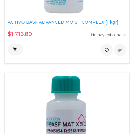
ACTIVO BASF ADVANCED MOIST COMPLEX [1 kgr]
$1,716.80
No hay existencias

favorite_border
