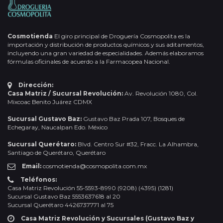
Cosmotienda
El giro principal de Droguería Cosmopolita es la
importación y distribución de productos químicos y sus aditamentos,
incluyendo una gran variedad de especialidades. Además elaboramos
fórmulas oficinales de acuerdo a la Farmacopea Nacional.
Dirección:
Casa Matriz / Sucursal Revolución:
Av. Revolución 1080, Col.
Mixcoac Benito Juárez CDMX
Sucursal Gustavo Baz:
Gustavo Baz Prada 107, Bosques de
Echegaray, Naucalpan Edo. México
Sucursal Querétaro:
Blvd. Centro Sur #32, Fracc. La Alhambra,
Santiago de Querétaro, Querétaro
Email:
cosmotienda@cosmopolita.com.mx
Teléfonos:
Casa Matriz Revolución 55-5593-8990 (9208) (4395) (1281)
Sucursal Gustavo Baz 5553637618 al 20
Sucursal Querétaro 4426737771 al 75
Casa Matriz Revolución y Sucursales (Gustavo Baz y