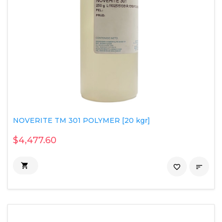
NOVERITE TM 301 POLYMER [20 kgr]
$4,477.60

favorite_border
