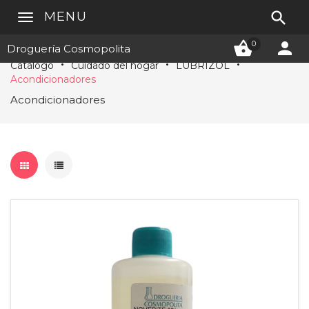

MENU


0
Droguería Cosmopolita
Catálogo
Cuidado del hogar
LUBRIZOL
Acondicionadores
Acondicionadores