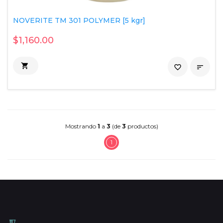
NOVERITE TM 301 POLYMER [5 kgr]
$1,160.00

favorite_border

Mostrando
1
a
3
(de
3
productos)
1