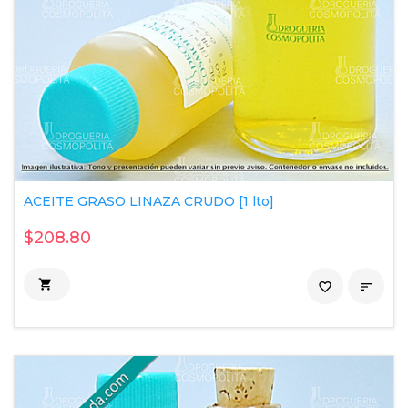
ACEITE GRASO LINAZA CRUDO [1 lto]
$208.80

favorite_border
