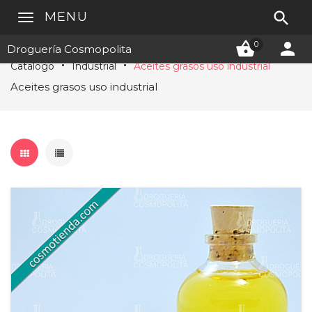

MENU


0
Droguería Cosmopolita
Catálogo
Industrial
Aceites grasos uso industrial
Aceites grasos uso industrial