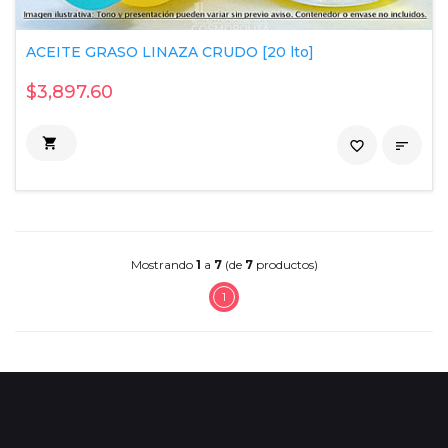
ACEITE GRASO LINAZA CRUDO [20 lto]
$3,897.60

favorite_border

Mostrando
1
a
7
(de
7
productos)
1