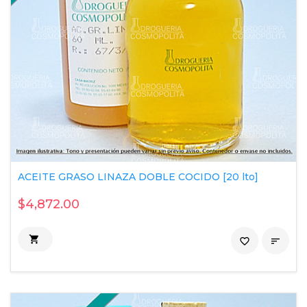
ACEITE GRASO LINAZA DOBLE COCIDO [20 lto]
$4,872.00

favorite_border
