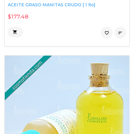
ACEITE GRASO MANITAS CRUDO [ 1 lto]
$177.48

favorite_border
