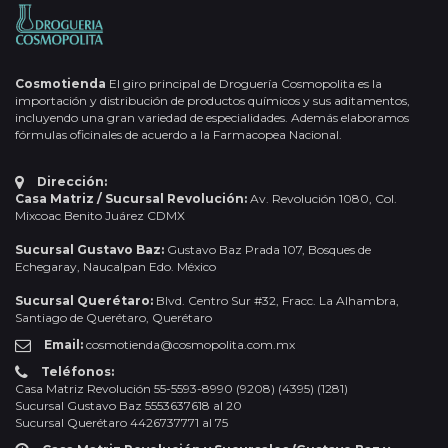
Cosmotienda
El giro principal de Droguería Cosmopolita es la
importación y distribución de productos químicos y sus aditamentos,
incluyendo una gran variedad de especialidades. Además elaboramos
fórmulas oficinales de acuerdo a la Farmacopea Nacional.
Dirección:
Casa Matriz / Sucursal Revolución:
Av. Revolución 1080, Col.
Mixcoac Benito Juárez CDMX
Sucursal Gustavo Baz:
Gustavo Baz Prada 107, Bosques de
Echegaray, Naucalpan Edo. México
Sucursal Querétaro:
Blvd. Centro Sur #32, Fracc. La Alhambra,
Santiago de Querétaro, Querétaro
Email:
cosmotienda@cosmopolita.com.mx
Teléfonos:
Casa Matriz Revolución 55-5593-8990 (9208) (4395) (1281)
Sucursal Gustavo Baz 5553637618 al 20
Sucursal Querétaro 4426737771 al 75