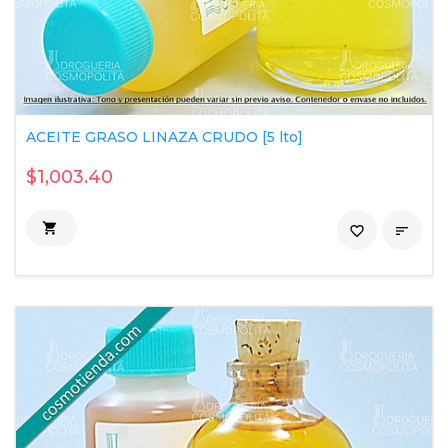
ACEITE GRASO LINAZA CRUDO [5 lto]
$1,003.40

favorite_border
