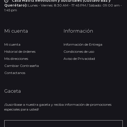
Casa Matriz Revolución y Sucursales (Gustavo Baz y
Querétaro):
Lunes - Viernes: 8:30 AM - 17:45 PM / Sábado: 09:00 am -
1:45 pm
Mi cuenta
Información
Mi cuenta
Información de Entrega
Historial de órdenes
Condiciones de uso
Mis direcciones
Aviso de Privacidad
Cambiar Contraseña
Contactanos
Gaceta
¡Suscríbase a nuestra gaceta y reciba información de promociones
especiales para usted!