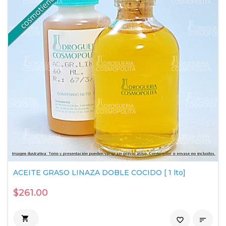
ACEITE GRASO LINAZA DOBLE COCIDO [ 1 lto]
$261.00

favorite_border
