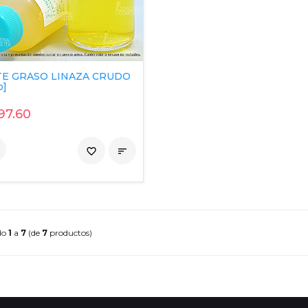
TE GRASO LINAZA CRUDO
o]
97.60
favorite_border

do
1
a
7
(de
7
productos)