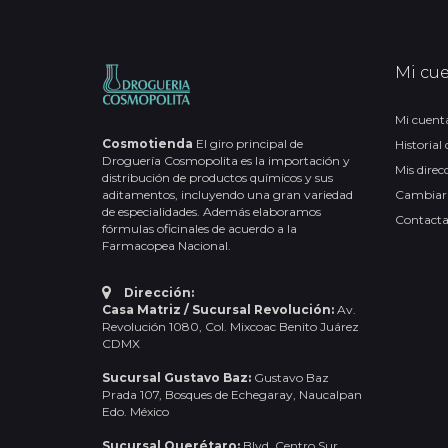
Mi cu
Mi cuent
Cosmotienda
El giro principal de
Historial
Droguería Cosmopolita es la importación y
Mis direc
distribución de productos químicos y sus
aditamentos, incluyendo una gran variedad
Cambiar
de especialidades. Además elaboramos
Contact
fórmulas oficinales de acuerdo a la
Farmacopea Nacional.
Dirección:
Casa Matriz / Sucursal Revolución:
Av.
Revolución 1080, Col. Mixcoac Benito Juárez
CDMX
Sucursal Gustavo Baz:
Gustavo Baz
Prada 107, Bosques de Echegaray, Naucalpan
Edo. México
Sucursal Querétaro:
Blvd. Centro Sur