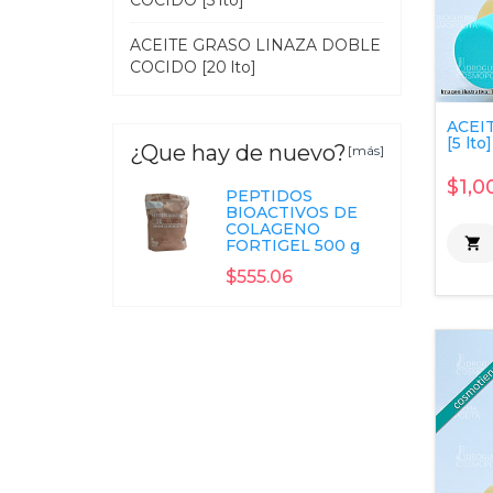
COCIDO [5 lto]
ACEITE GRASO LINAZA DOBLE
COCIDO [20 lto]
ACEI
[5 lto]
¿Que hay de nuevo?
[más]
$1,0
PEPTIDOS
BIOACTIVOS DE
COLAGENO

FORTIGEL 500 g
$555.06