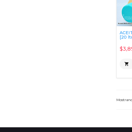
ACEI
[20 lt
$3,8

Mostran