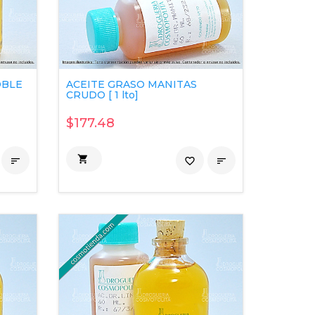
OBLE
ACEITE GRASO MANITAS
CRUDO [ 1 lto]
$177.48


favorite_border
