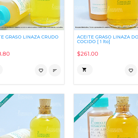
TE GRASO LINAZA CRUDO
ACEITE GRASO LINAZA D
COCIDO [ 1 lto]
.80
$261.00

favorite_border

favorite_border