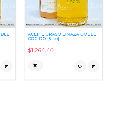
OBLE
ACEITE GRASO LINAZA DOBLE
COCIDO [5 lto]
$1,264.40


favorite_border
