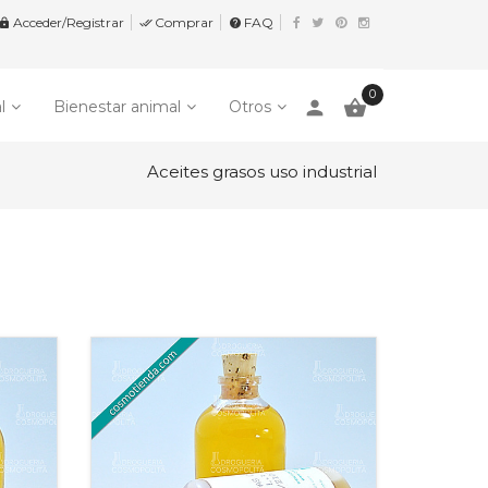
Acceder/Registrar
Comprar
FAQ


help
0
person

l
Bienestar animal
Otros
Aceites grasos uso industrial