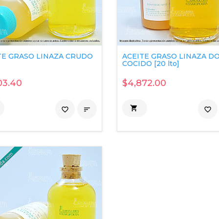
TE GRASO LINAZA CRUDO
ACEITE GRASO LINAZA D
COCIDO [20 lto]
03.40
$4,872.00

favorite_border

favorite_border