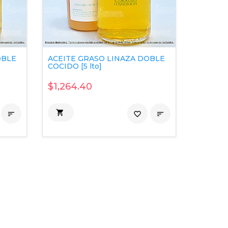
OBLE
ACEITE GRASO LINAZA DOBLE
COCIDO [5 lto]
$1,264.40


favorite_border
