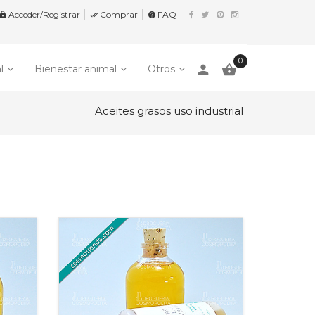
Acceder/Registrar
Comprar
FAQ


help
0
person

l
Bienestar animal
Otros
Aceites grasos uso industrial