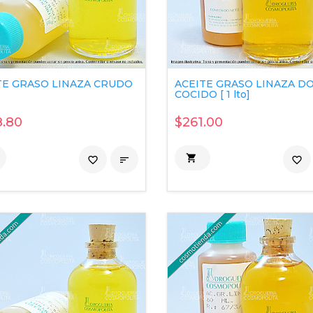
TE GRASO LINAZA CRUDO
ACEITE GRASO LINAZA D
COCIDO [ 1 lto]
.80
$261.00

favorite_border

favorite_border