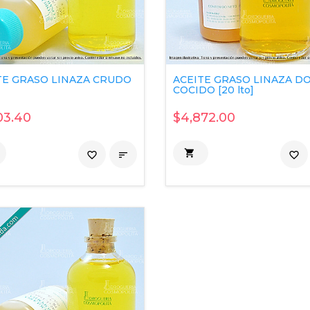
TE GRASO LINAZA CRUDO
ACEITE GRASO LINAZA D
COCIDO [20 lto]
03.40
$4,872.00

favorite_border

favorite_border