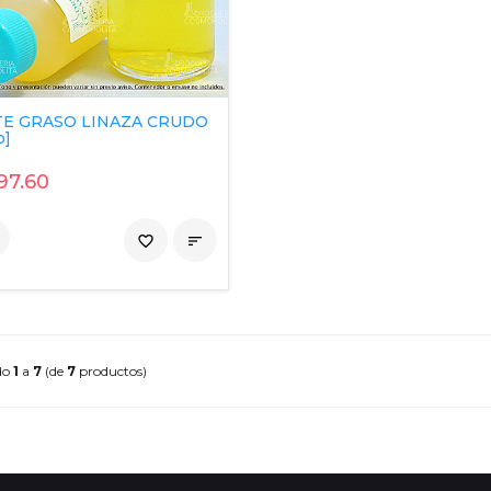
TE GRASO LINAZA CRUDO
o]
97.60
favorite_border

do
1
a
7
(de
7
productos)