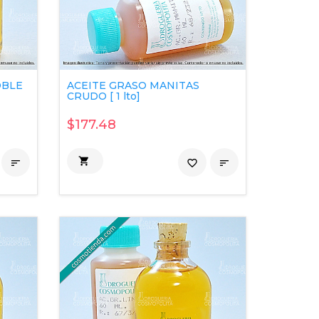
OBLE
ACEITE GRASO MANITAS
CRUDO [ 1 lto]
$177.48


favorite_border
