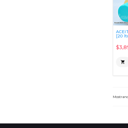
ACEI
[20 lt
$3,8

Mostran