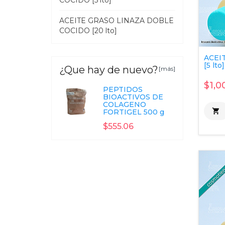
COCIDO [5 lto]
ACEITE GRASO LINAZA DOBLE
COCIDO [20 lto]
ACEI
[5 lto]
¿Que hay de nuevo?
[más]
$1,0
PEPTIDOS
BIOACTIVOS DE
COLAGENO

FORTIGEL 500 g
$555.06