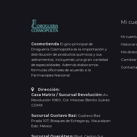
Mi cu
Mi cuent
Cosmotienda
El giro principal de
Historial
Droguería Cosmopolita es la importación y
Mis direc
distribución de productos químicos y sus
aditamentos, incluyendo una gran variedad
Cambiar
de especialidades. Además elaboramos
Contact
fórmulas oficinales de acuerdo a la
Farmacopea Nacional.
Dirección:
Casa Matriz / Sucursal Revolución:
Av.
Revolución 1080, Col. Mixcoac Benito Juárez
CDMX
Sucursal Gustavo Baz:
Gustavo Baz
Prada 107, Bosques de Echegaray, Naucalpan
Edo. México
Sucursal Querétaro:
Blvd. Centro Sur