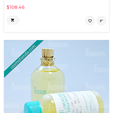
$108.46

favorite_border
