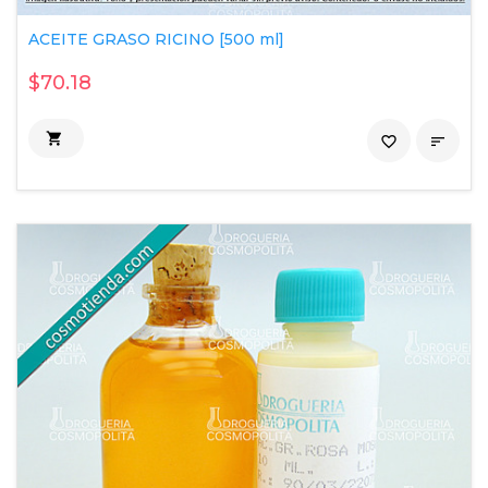
ACEITE GRASO RICINO [500 ml]
$70.18

favorite_border
