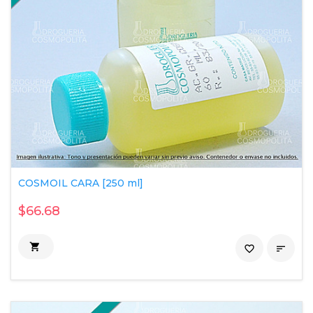
COSMOIL CARA [250 ml]
$66.68

favorite_border
