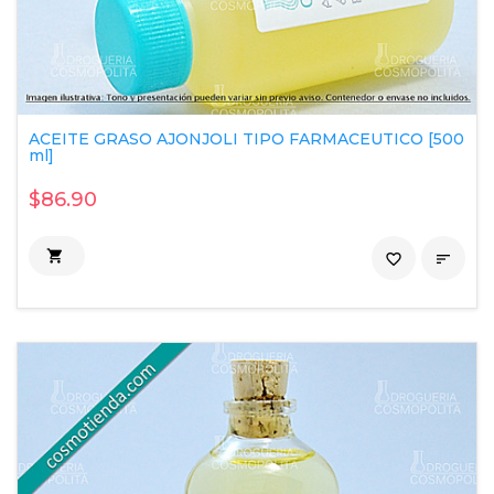
ACEITE GRASO AJONJOLI TIPO FARMACEUTICO [500
ml]
$86.90

favorite_border
