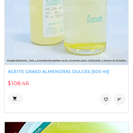
ACEITE GRASO ALMENDRAS DULCES [500 ml]
$108.46

favorite_border
