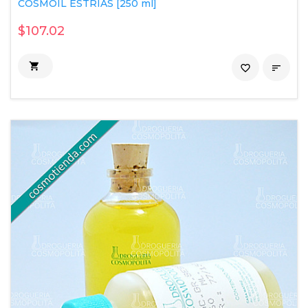
COSMOIL ESTRIAS [250 ml]
$107.02

favorite_border
