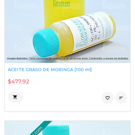
ACEITE GRASO DE MORINGA [100 ml]
$477.92

favorite_border
