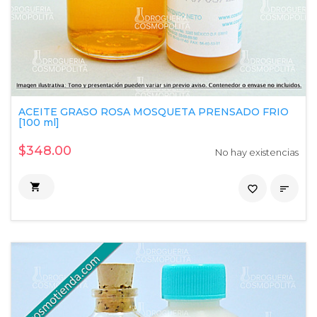
ACEITE GRASO ROSA MOSQUETA PRENSADO FRIO
[100 ml]
$348.00
No hay existencias

favorite_border
