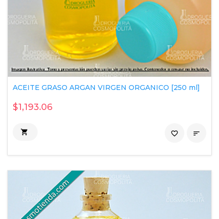
ACEITE GRASO ARGAN VIRGEN ORGANICO [250 ml]
$1,193.06

favorite_border
