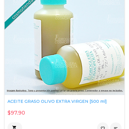
ACEITE GRASO OLIVO EXTRA VIRGEN [500 ml]
$97.90

favorite_border
