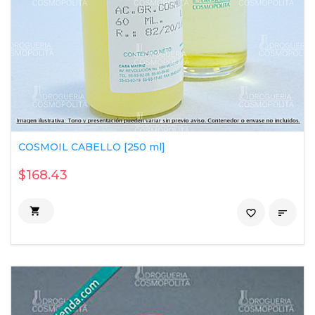
COSMOIL CABELLO [250 ml]
$168.43

favorite_border
