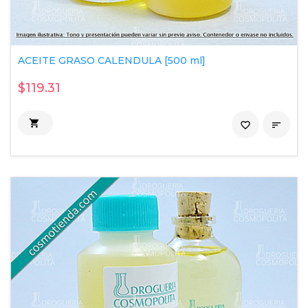
ACEITE GRASO CALENDULA [500 ml]
$119.31

favorite_border
