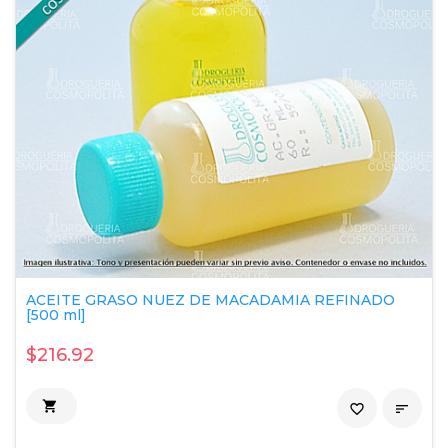
ACEITE GRASO NUEZ DE MACADAMIA REFINADO
[500 ml]
$216.92

favorite_border
