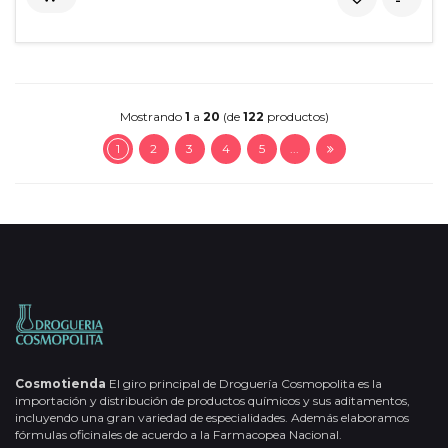
Mostrando
1
a
20
(de
122
productos)
1
2
3
4
5
...
Cosmotienda
El giro principal de Droguería Cosmopolita es la
importación y distribución de productos químicos y sus aditamentos,
incluyendo una gran variedad de especialidades. Además elaboramos
fórmulas oficinales de acuerdo a la Farmacopea Nacional.