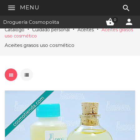

MENU


0
Droguería Cosmopolita
Catálogo
Cuidado personal
Aceites
Aceites grasos
uso cosmético
Aceites grasos uso cosmético