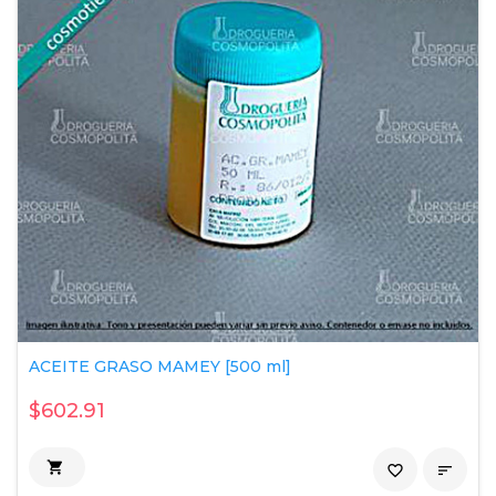
ACEITE GRASO MAMEY [500 ml]
$602.91

favorite_border
