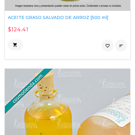
ACEITE GRASO SALVADO DE ARROZ [500 ml]
$124.41

favorite_border
