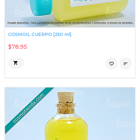
COSMOIL CUERPO [250 ml]
$78.95

favorite_border
