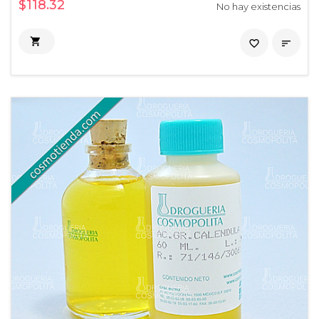
$118.32
No hay existencias

favorite_border
