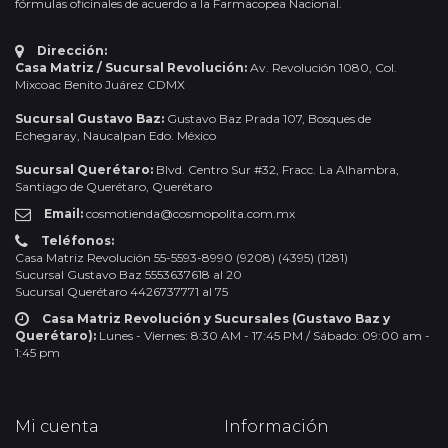
fórmulas oficinales de acuerdo a la Farmacopea Nacional.
Dirección:
Casa Matriz / Sucursal Revolución:
Av. Revolución 1080, Col.
Mixcoac Benito Juárez CDMX
Sucursal Gustavo Baz:
Gustavo Baz Prada 107, Bosques de
Echegaray, Naucalpan Edo. México
Sucursal Querétaro:
Blvd. Centro Sur #32, Fracc. La Alhambra,
Santiago de Querétaro, Querétaro
Email:
cosmotienda@cosmopolita.com.mx
Teléfonos:
Casa Matriz Revolución 55-5593-8990 (9208) (4395) (1281)
Sucursal Gustavo Baz 5553637618 al 20
Sucursal Querétaro 4426737771 al 75
Casa Matriz Revolución y Sucursales (Gustavo Baz y
Querétaro):
Lunes - Viernes: 8:30 AM - 17:45 PM / Sábado: 09:00 am -
1:45 pm
Mi cuenta
Información