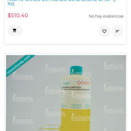
lto]
$510.40
No hay existencias

favorite_border
