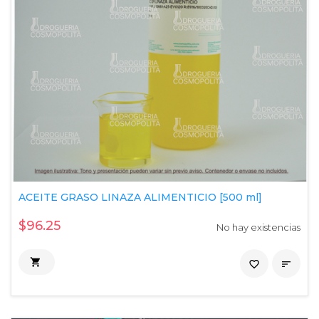
ACEITE GRASO LINAZA ALIMENTICIO [500 ml]
$96.25
No hay existencias

favorite_border
