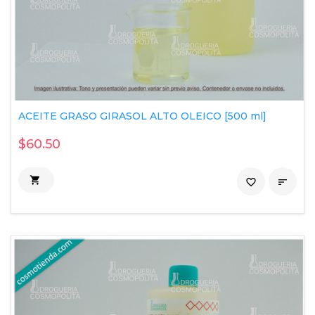
ACEITE GRASO GIRASOL ALTO OLEICO [500 ml]
$60.50

favorite_border
