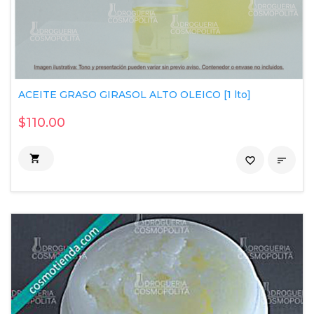
ACEITE GRASO GIRASOL ALTO OLEICO [1 lto]
$110.00

favorite_border
