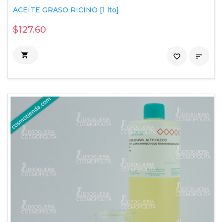
ACEITE GRASO RICINO [1 lto]
$127.60

favorite_border
