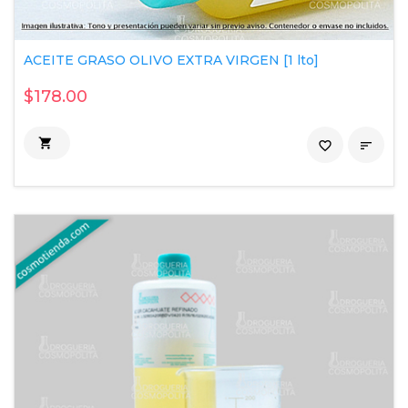
ACEITE GRASO OLIVO EXTRA VIRGEN [1 lto]
$178.00

favorite_border
