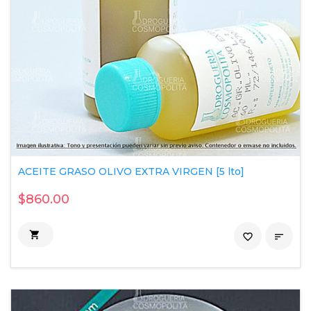
ACEITE GRASO OLIVO EXTRA VIRGEN [5 lto]
$860.00

favorite_border
