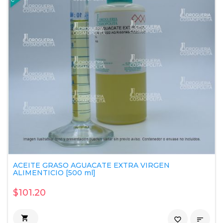
ACEITE GRASO AGUACATE EXTRA VIRGEN
ALIMENTICIO [500 ml]
$101.20

favorite_border
