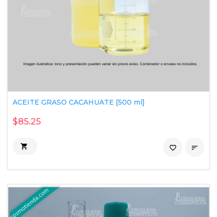
ACEITE GRASO CACAHUATE [500 ml]
$85.25

favorite_border
