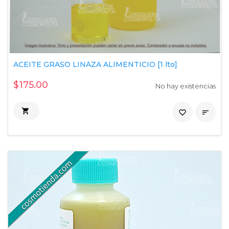
ACEITE GRASO LINAZA ALIMENTICIO [1 lto]
$175.00
No hay existencias

favorite_border
