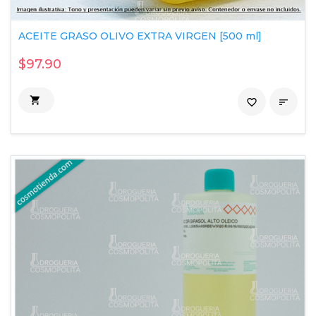
ACEITE GRASO OLIVO EXTRA VIRGEN [500 ml]
$97.90

favorite_border
