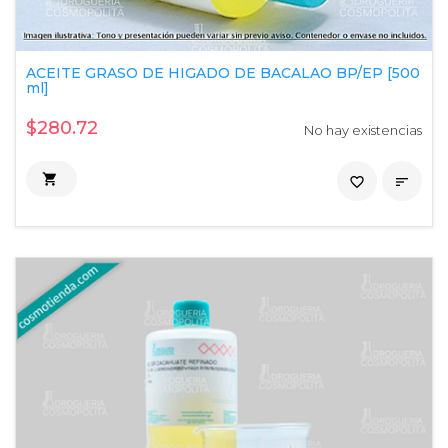
ACEITE GRASO DE HIGADO DE BACALAO BP/EP [500
ml]
$280.72
No hay existencias

favorite_border
