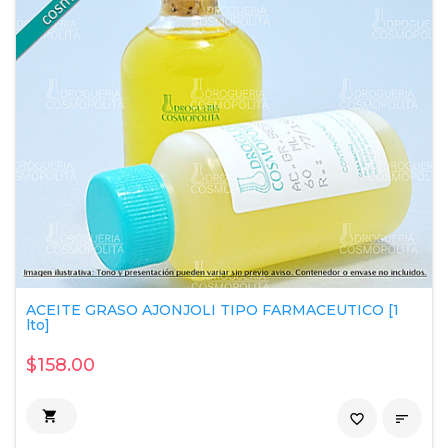
ACEITE GRASO AJONJOLI TIPO FARMACEUTICO [1
lto]
$158.00

favorite_border
