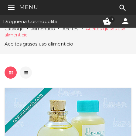

MENU


0
Droguería Cosmopolita
Catálogo
Alimenticio
Aceites
Aceites grasos uso
alimenticio
Aceites grasos uso alimenticio