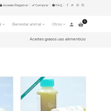
Acceder/Registrar
Comprar
FAQ


help
0
person

l
Bienestar animal
Otros
Aceites grasos uso alimenticio