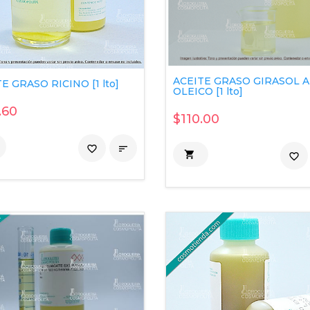
ACEITE GRASO GIRASOL 
E GRASO RICINO [1 lto]
OLEICO [1 lto]
.60
$110.00
favorite_border


favorite_border