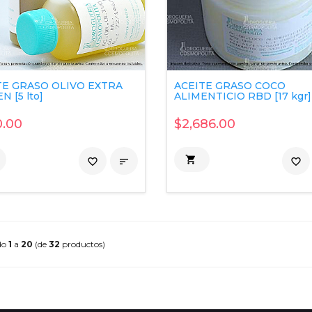
TE GRASO OLIVO EXTRA
ACEITE GRASO COCO
N [5 lto]
ALIMENTICIO RBD [17 kgr]
.00
$2,686.00

favorite_border

favorite_border
do
1
a
20
(de
32
productos)