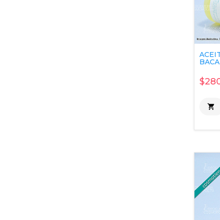
ACEI
BACAL
$280
