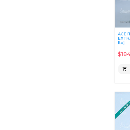
ACEI
EXTR
lto]
$184
