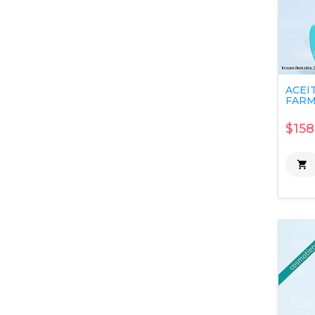
ACEI
FARMA
$158
