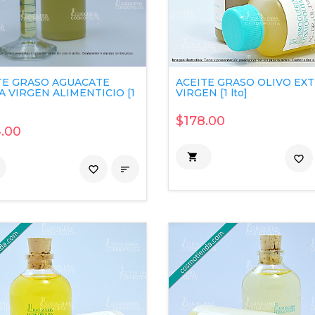
ACEITE GRASO OLIVO EX
TE GRASO AGUACATE
VIRGEN [1 lto]
A VIRGEN ALIMENTICIO [1
$178.00
.00

favorite_border
favorite_border
