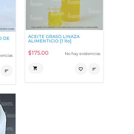
ACEITE GRASO LINAZA
O DE
ALIMENTICIO [1 lto]
$175.00
No hay existencias
tencias

favorite_border

