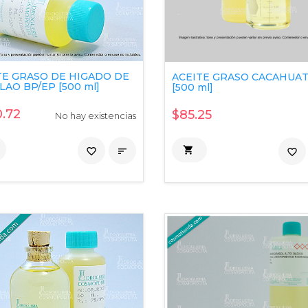
TE GRASO DE HIGADO DE
ACEITE GRASO CACAHUA
AO BP/EP [500 ml]
[500 ml]
.72
$85.25
No hay existencias

favorite_border

favorite_border