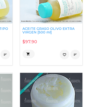
TIPO
ACEITE GRASO OLIVO EXTRA
VIRGEN [500 ml]
$97.90


favorite_border
