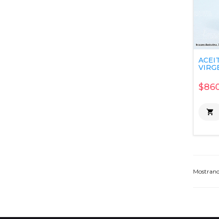
ACEI
VIRGE
$860

Mostran