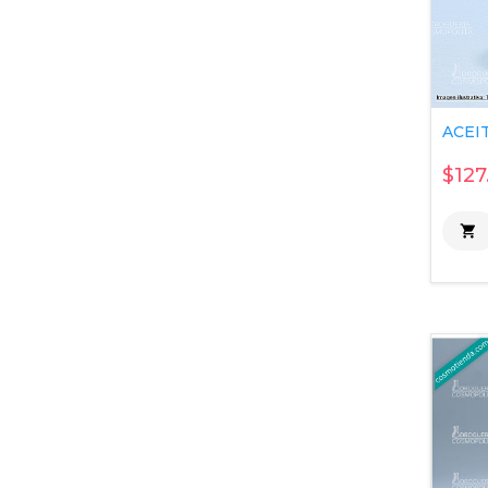
ACEIT
$127
