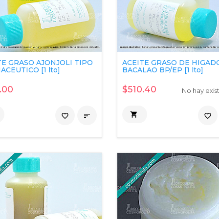
TE GRASO AJONJOLI TIPO
ACEITE GRASO DE HIGAD
CEUTICO [1 lto]
BACALAO BP/EP [1 lto]
.00
$510.40
No hay exis

favorite_border

favorite_border