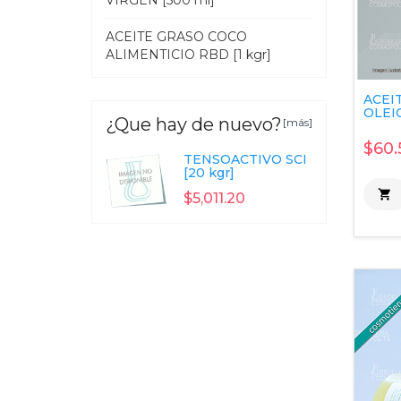
VIRGEN [500 ml]
ACEITE GRASO COCO
ALIMENTICIO RBD [1 kgr]
ACEI
OLEIC
¿Que hay de nuevo?
[más]
$60.
TENSOACTIVO SCI
[20 kgr]

$5,011.20