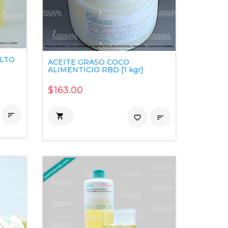
ALTO
ACEITE GRASO COCO
ALIMENTICIO RBD [1 kgr]
$163.00


favorite_border
