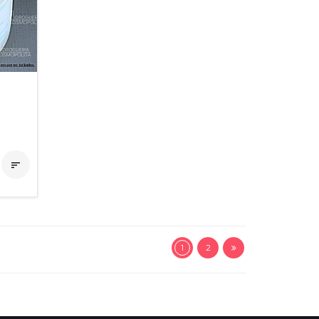

1
2