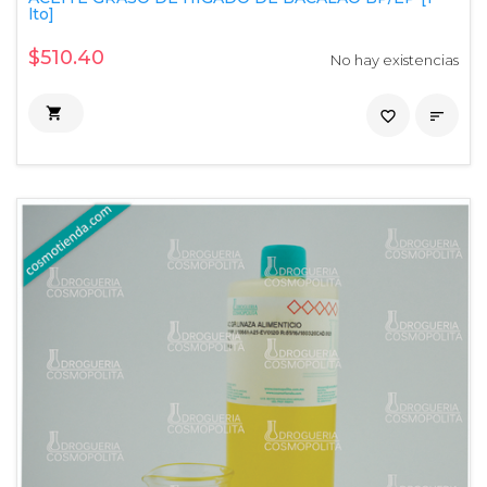
lto]
$510.40
No hay existencias

favorite_border
