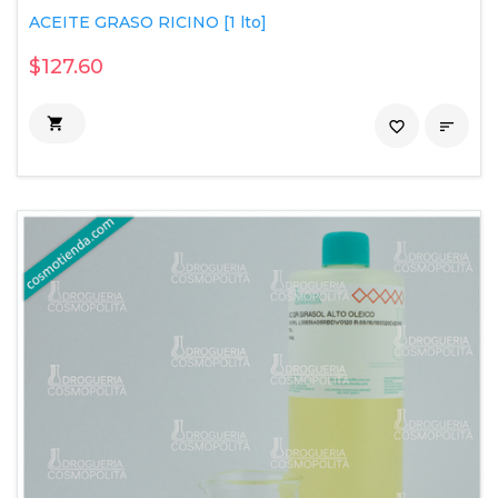
ACEITE GRASO RICINO [1 lto]
$127.60

favorite_border
