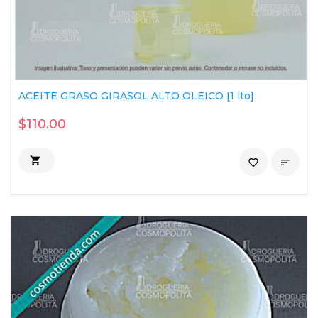
ACEITE GRASO GIRASOL ALTO OLEICO [1 lto]
$110.00

favorite_border
