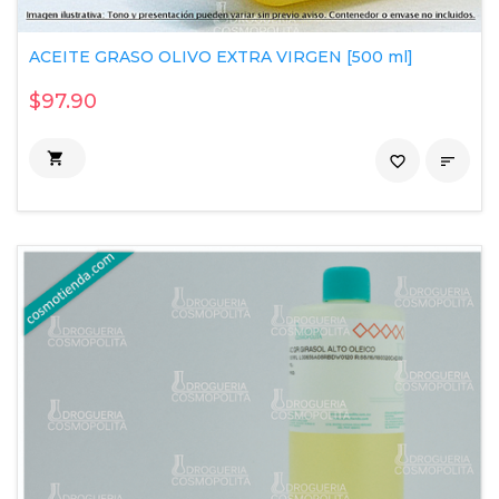
ACEITE GRASO OLIVO EXTRA VIRGEN [500 ml]
$97.90

favorite_border
