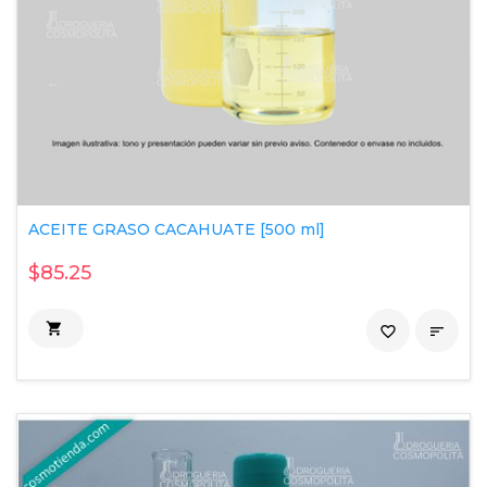
ACEITE GRASO CACAHUATE [500 ml]
$85.25

favorite_border
