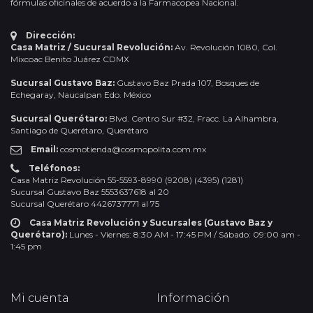
fórmulas oficinales de acuerdo a la Farmacopea Nacional.
Dirección:
Casa Matriz / Sucursal Revolución:
Av. Revolución 1080, Col.
Mixcoac Benito Juárez CDMX
Sucursal Gustavo Baz:
Gustavo Baz Prada 107, Bosques de
Echegaray, Naucalpan Edo. México
Sucursal Querétaro:
Blvd. Centro Sur #32, Fracc. La Alhambra,
Santiago de Querétaro, Querétaro
Email:
cosmotienda@cosmopolita.com.mx
Teléfonos:
Casa Matriz Revolución 55-5593-8990 (9208) (4395) (1281)
Sucursal Gustavo Baz 5553637618 al 20
Sucursal Querétaro 4426737771 al 75
Casa Matriz Revolución y Sucursales (Gustavo Baz y
Querétaro):
Lunes - Viernes: 8:30 AM - 17:45 PM / Sábado: 09:00 am -
1:45 pm
Mi cuenta
Información