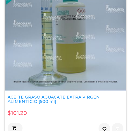
ACEITE GRASO AGUACATE EXTRA VIRGEN
ALIMENTICIO [500 ml]
$101.20

favorite_border
