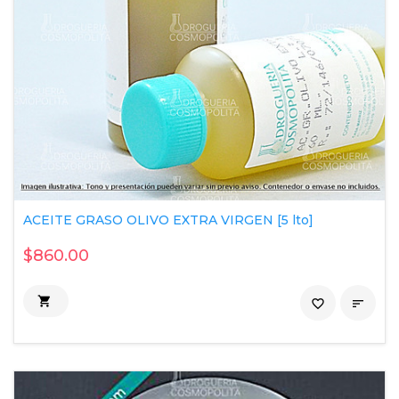
ACEITE GRASO OLIVO EXTRA VIRGEN [5 lto]
$860.00

favorite_border
