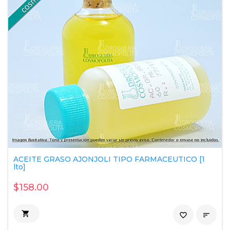
ACEITE GRASO AJONJOLI TIPO FARMACEUTICO [1
lto]
$158.00

favorite_border
