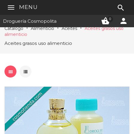

MENU


0
Droguería Cosmopolita
Catálogo
Alimenticio
Aceites
Aceites grasos uso
alimenticio
Aceites grasos uso alimenticio