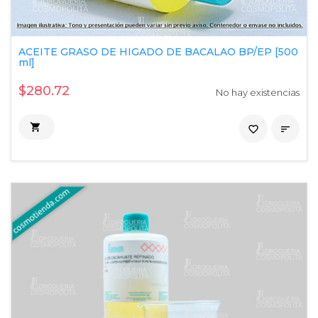
ACEITE GRASO DE HIGADO DE BACALAO BP/EP [500
ml]
$280.72
No hay existencias

favorite_border
