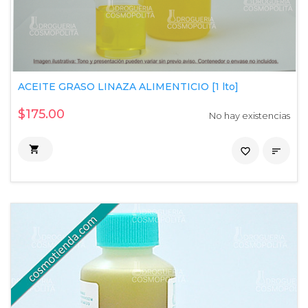
ACEITE GRASO LINAZA ALIMENTICIO [1 lto]
$175.00
No hay existencias

favorite_border
