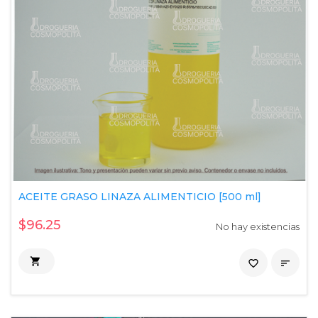
ACEITE GRASO LINAZA ALIMENTICIO [500 ml]
$96.25
No hay existencias

favorite_border
