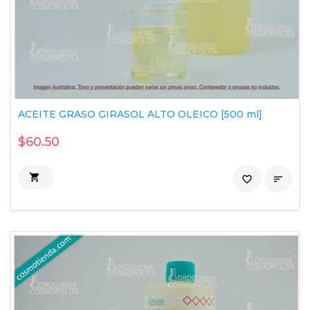
ACEITE GRASO GIRASOL ALTO OLEICO [500 ml]
$60.50

favorite_border
