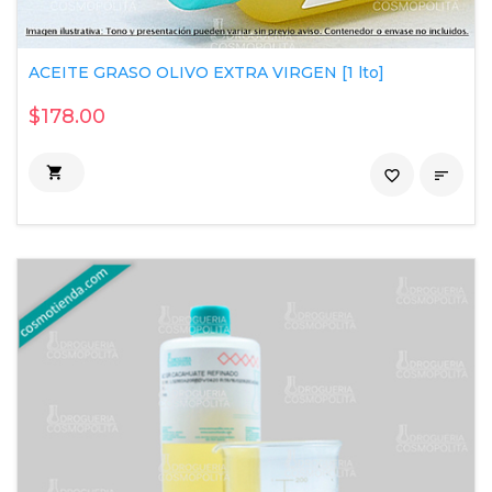
ACEITE GRASO OLIVO EXTRA VIRGEN [1 lto]
$178.00

favorite_border
