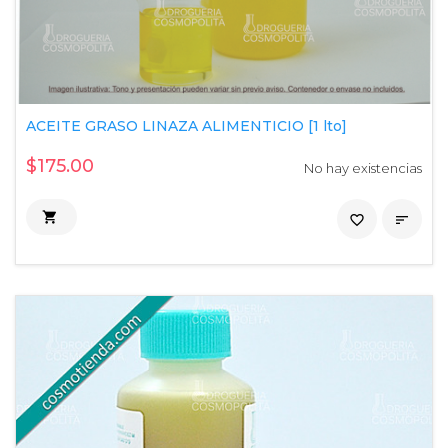
ACEITE GRASO LINAZA ALIMENTICIO [1 lto]
$175.00
No hay existencias

favorite_border
