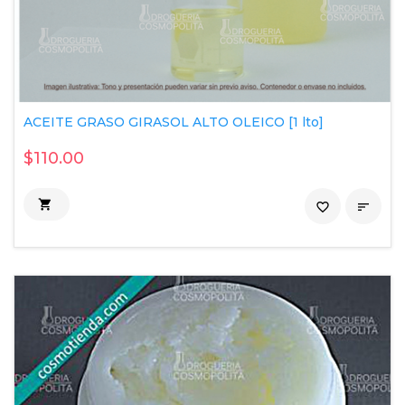
ACEITE GRASO GIRASOL ALTO OLEICO [1 lto]
$110.00

favorite_border
