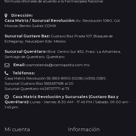
fórmulas oficinales de acuerdo a la Farmacopea Nacional.
Dirección:
Casa Matriz / Sucursal Revolución:
Av. Revolución 1080, Col.
Mixcoac Benito Juárez CDMX
Sucursal Gustavo Baz:
Gustavo Baz Prada 107, Bosques de
Echegaray, Naucalpan Edo. México
Sucursal Querétaro:
Blvd. Centro Sur #32, Fracc. La Alhambra,
Santiago de Querétaro, Querétaro
Email:
cosmotienda@cosmopolita.com.mx
Teléfonos:
Casa Matriz Revolución 55-5593-8990 (9208) (4395) (1281)
Sucursal Gustavo Baz 5553637618 al 20
Sucursal Querétaro 4426737771 al 75
Casa Matriz Revolución y Sucursales (Gustavo Baz y
Querétaro):
Lunes - Viernes: 8:30 AM - 17:45 PM / Sábado: 09:00 am -
1:45 pm
Mi cuenta
Información