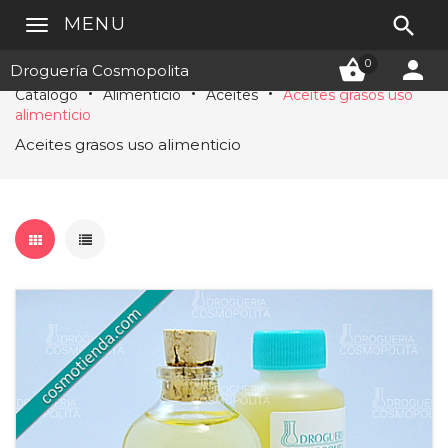

MENU


0
Droguería Cosmopolita
Catálogo
Alimenticio
Aceites
Aceites grasos uso
alimenticio
Aceites grasos uso alimenticio