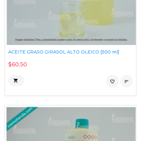
ACEITE GRASO GIRASOL ALTO OLEICO [500 ml]
$60.50

favorite_border
