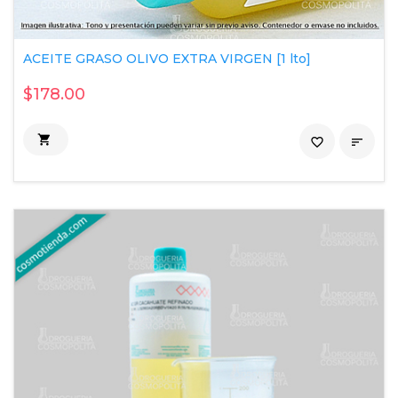
ACEITE GRASO OLIVO EXTRA VIRGEN [1 lto]
$178.00

favorite_border
