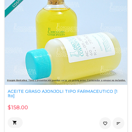
ACEITE GRASO AJONJOLI TIPO FARMACEUTICO [1
lto]
$158.00

favorite_border
