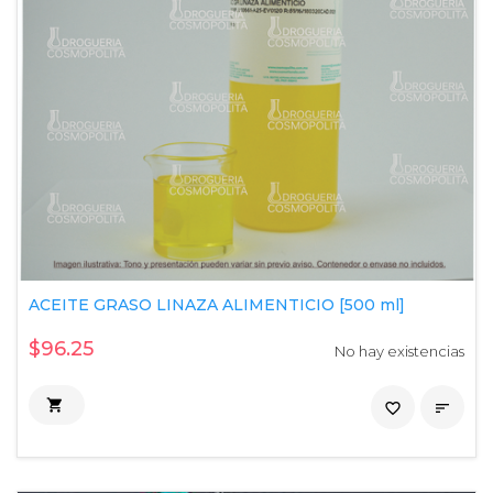
ACEITE GRASO LINAZA ALIMENTICIO [500 ml]
$96.25
No hay existencias

favorite_border
