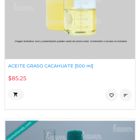
ACEITE GRASO CACAHUATE [500 ml]
$85.25

favorite_border
