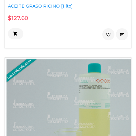
ACEITE GRASO RICINO [1 lto]
$127.60

favorite_border
