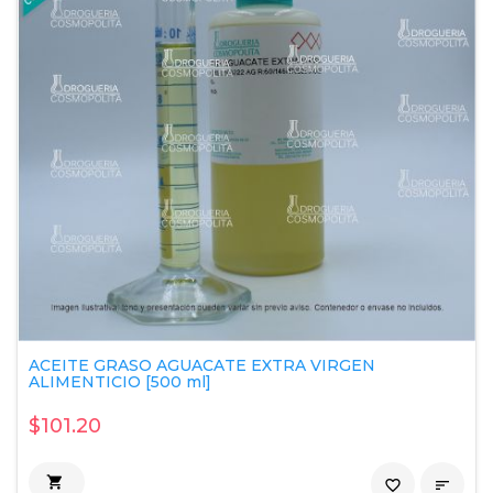
ACEITE GRASO AGUACATE EXTRA VIRGEN
ALIMENTICIO [500 ml]
$101.20

favorite_border
