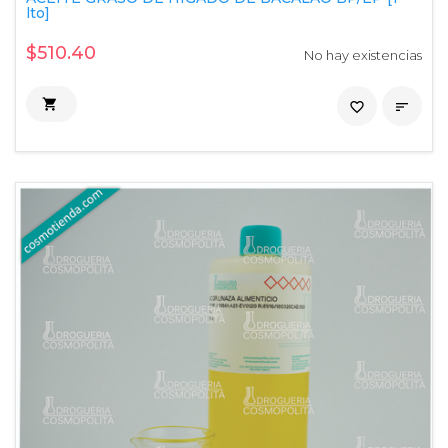
lto]
$510.40
No hay existencias

favorite_border
