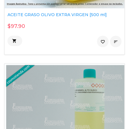
ACEITE GRASO OLIVO EXTRA VIRGEN [500 ml]
$97.90

favorite_border
