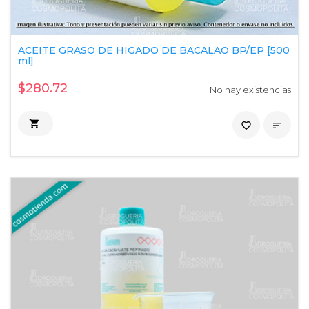
ACEITE GRASO DE HIGADO DE BACALAO BP/EP [500
ml]
$280.72
No hay existencias

favorite_border
