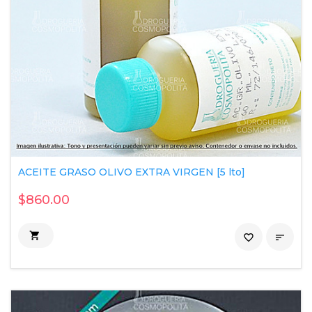
ACEITE GRASO OLIVO EXTRA VIRGEN [5 lto]
$860.00

favorite_border
