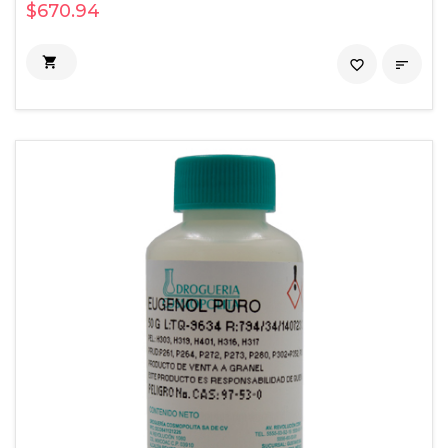
$670.94

favorite_border
