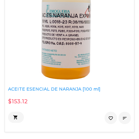
ACEITE ESENCIAL DE NARANJA [100 ml]
$153.12

favorite_border
