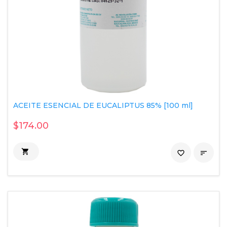
ACEITE ESENCIAL DE EUCALIPTUS 85% [100 ml]
$174.00

favorite_border
