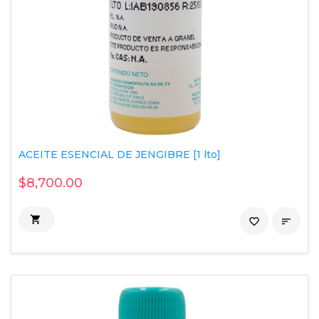
ACEITE ESENCIAL DE JENGIBRE [1 lto]
$8,700.00

favorite_border
