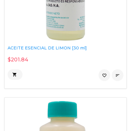
ACEITE ESENCIAL DE LIMON [30 ml]
$201.84

favorite_border
