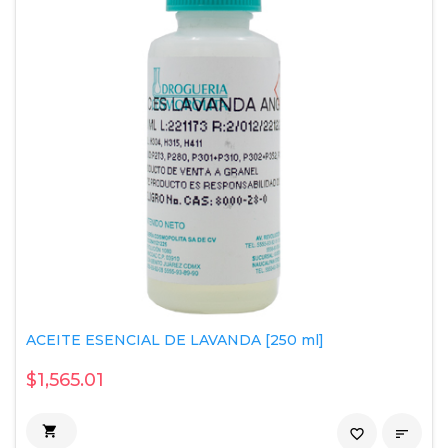
ACEITE ESENCIAL DE LAVANDA [250 ml]
$1,565.01

favorite_border
