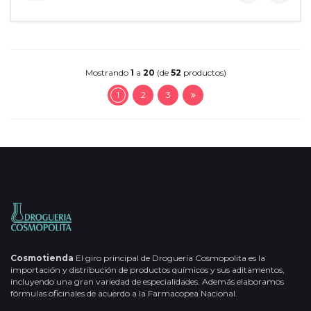
Mostrando
1
a
20
(de
52
productos)
1
2
3
Cosmotienda
El giro principal de Droguería Cosmopolita es la
importación y distribución de productos químicos y sus aditamentos,
incluyendo una gran variedad de especialidades. Además elaboramos
fórmulas oficinales de acuerdo a la Farmacopea Nacional.