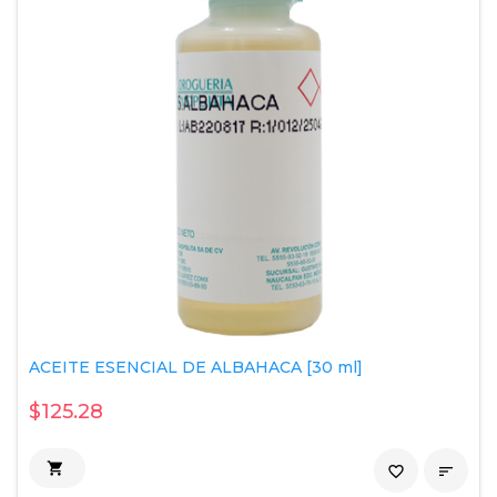
ACEITE ESENCIAL DE ALBAHACA [30 ml]
$125.28

favorite_border
