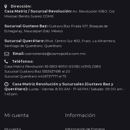
Dirección:
Casa Matriz / Sucursal Revolución:
Av. Revolución 1080, Col.
Mixcoac Benito Juárez CDMX
Sucursal Gustavo Baz:
Gustavo Baz Prada 107, Bosques de
Echegaray, Naucalpan Edo. México
Sucursal Querétaro:
Blvd. Centro Sur #32, Fracc. La Alhambra,
Santiago de Querétaro, Querétaro
Email:
cosmotienda@cosmopolita.com.mx
Teléfonos:
Casa Matriz Revolución 55-5593-8990 (9208) (4395) (1281)
Sucursal Gustavo Baz 5553637618 al 20
Sucursal Querétaro 4426737771 al 75
Casa Matriz Revolución y Sucursales (Gustavo Baz y
Querétaro):
Lunes - Viernes: 8:30 AM - 17:45 PM / Sábado: 09:00 am -
1:45 pm
Mi cuenta
Información
Mi cuenta
Información de Entrega