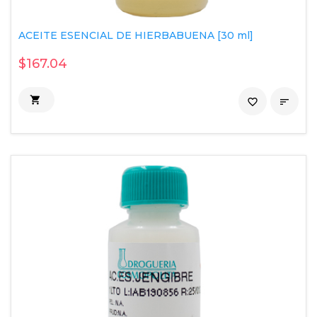
ACEITE ESENCIAL DE HIERBABUENA [30 ml]
$167.04

favorite_border
