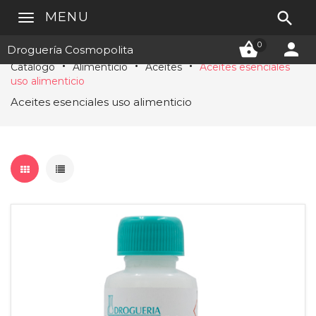

MENU


0
Droguería Cosmopolita
Catálogo
Alimenticio
Aceites
Aceites esenciales
uso alimenticio
Aceites esenciales uso alimenticio