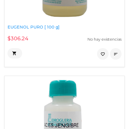
EUGENOL PURO [ 100 g]
$306.24
No hay existencias

favorite_border
