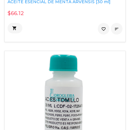
ACEITE ESENCIAL DE MENTA ARVENSIS [30 ml]
$66.12

favorite_border
