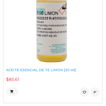
ACEITE ESENCIAL DE TE LIMON [30 ml]
$85.61

favorite_border
