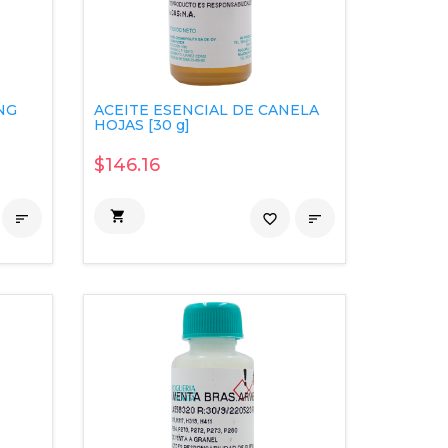
NG
ACEITE ESENCIAL DE CANELA
HOJAS [30 g]
$146.16


favorite_border
