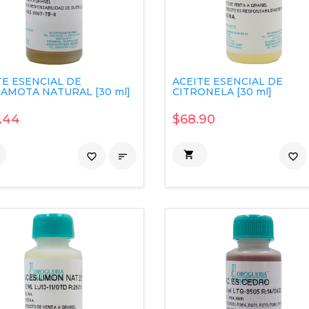
TE ESENCIAL DE
ACEITE ESENCIAL DE
AMOTA NATURAL [30 ml]
CITRONELA [30 ml]
.44
$68.90

favorite_border

favorite_border