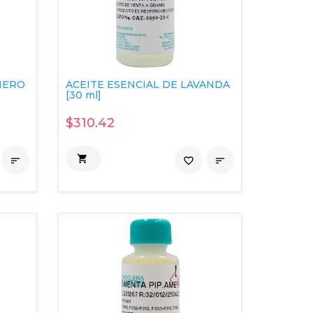
MERO
ACEITE ESENCIAL DE LAVANDA
[30 ml]
$310.42


favorite_border
