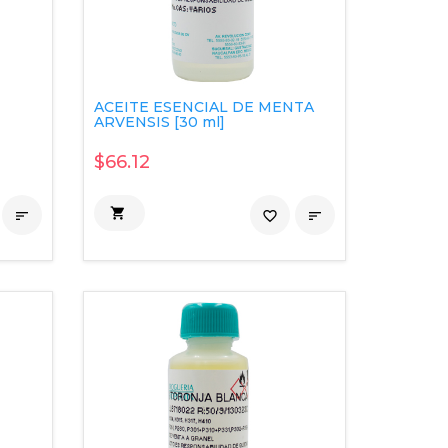
ACEITE ESENCIAL DE MENTA
ARVENSIS [30 ml]
$66.12


favorite_border
