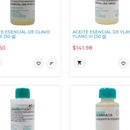
TE ESENCIAL DE CLAVO
ACEITE ESENCIAL DE YLA
 [30 g]
YLANG III [30 g]
60
$141.98

favorite_border

favorite_border