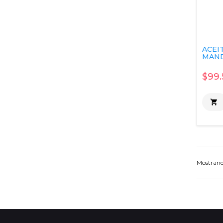
ACEI
MAND
$99.

Mostran