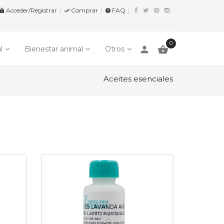
Acceder/Registrar
Comprar
FAQ


help
0
person

l
Bienestar animal
Otros
Aceites esenciales