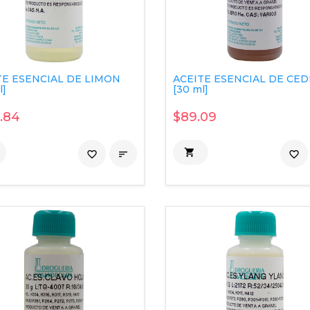
TE ESENCIAL DE LIMON
ACEITE ESENCIAL DE CE
l]
[30 ml]
.84
$89.09

favorite_border

favorite_border