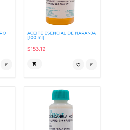
DRO
ACEITE ESENCIAL DE NARANJA
[100 ml]
$153.12


favorite_border
