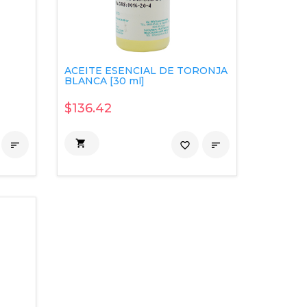
ACEITE ESENCIAL DE TORONJA
BLANCA [30 ml]
$136.42


favorite_border
