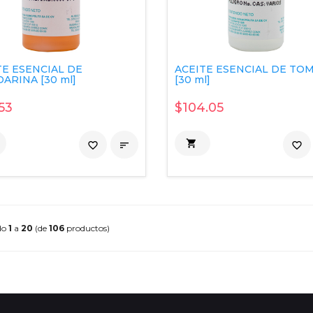
TE ESENCIAL DE
ACEITE ESENCIAL DE TO
ARINA [30 ml]
[30 ml]
53
$104.05

favorite_border

favorite_border
do
1
a
20
(de
106
productos)