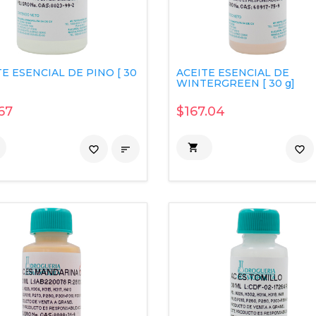
E ESENCIAL DE PINO [ 30
ACEITE ESENCIAL DE
WINTERGREEN [ 30 g]
67
$167.04

favorite_border

favorite_border