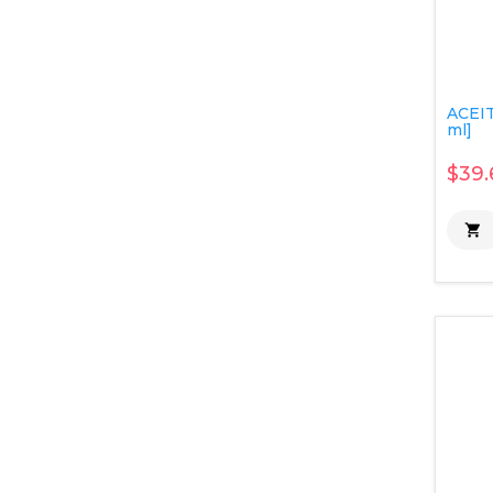
ACEIT
ml]
$39.
