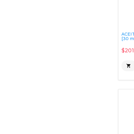
ACEI
[30 m
$201
