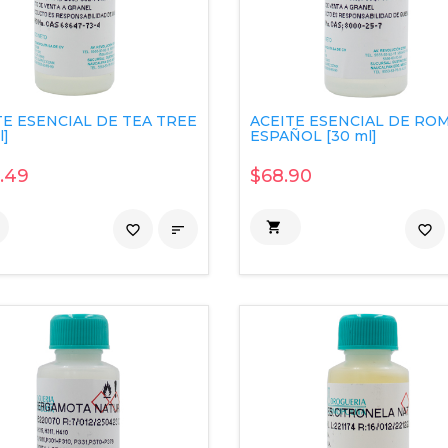
TE ESENCIAL DE TEA TREE
ACEITE ESENCIAL DE RO
l]
ESPAÑOL [30 ml]
.49
$68.90

favorite_border

favorite_border