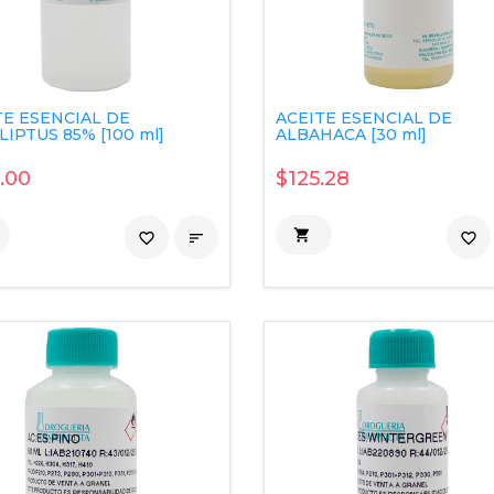
TE ESENCIAL DE
ACEITE ESENCIAL DE
IPTUS 85% [100 ml]
ALBAHACA [30 ml]
.00
$125.28

favorite_border

favorite_border