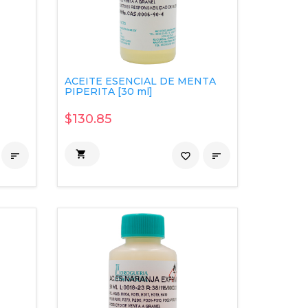
ACEITE ESENCIAL DE MENTA
PIPERITA [30 ml]
$130.85


favorite_border
