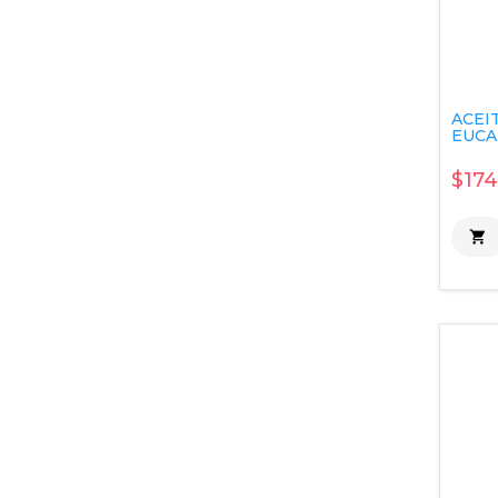
ACEI
EUCAL
$174
