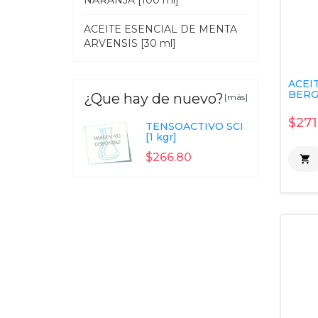
NARANJA [100 ml]
ACEITE ESENCIAL DE MENTA
ARVENSIS [30 ml]
ACEI
BERG
¿Que hay de nuevo?
[más]
$271
TENSOACTIVO SCI
[1 kgr]
$266.80
