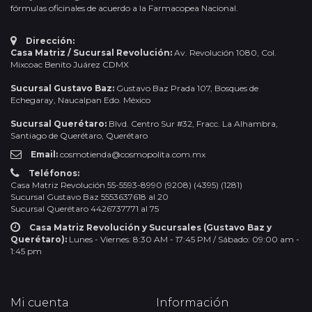
fórmulas oficinales de acuerdo a la Farmacopea Nacional.
Dirección:
Casa Matriz / Sucursal Revolución:
Av. Revolución 1080, Col.
Mixcoac Benito Juárez CDMX
Sucursal Gustavo Baz:
Gustavo Baz Prada 107, Bosques de
Echegaray, Naucalpan Edo. México
Sucursal Querétaro:
Blvd. Centro Sur #32, Fracc. La Alhambra,
Santiago de Querétaro, Querétaro
Email:
cosmotienda@cosmopolita.com.mx
Teléfonos:
Casa Matriz Revolución 55-5593-8990 (9208) (4395) (1281)
Sucursal Gustavo Baz 5553637618 al 20
Sucursal Querétaro 4426737771 al 75
Casa Matriz Revolución y Sucursales (Gustavo Baz y
Querétaro):
Lunes - Viernes: 8:30 AM - 17:45 PM / Sábado: 09:00 am -
1:45 pm
Mi cuenta
Información