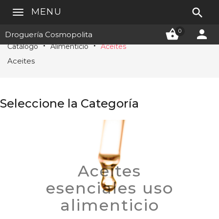

MENU


0
Droguería Cosmopolita
Catálogo
Alimenticio
Aceites
Aceites
Seleccione la Categoría
Aceites
esenciales uso
alimenticio