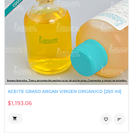
ACEITE GRASO ARGAN VIRGEN ORGANICO [250 ml]
$1,193.06

favorite_border
