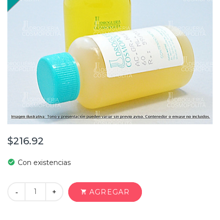
$216.92
check_circle
Con existencias
+
AGREGAR
-
shopping_cart