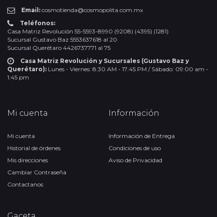
Email:
cosmotienda@cosmopolita.com.mx
Teléfonos:
Casa Matriz Revolución 55-5593-8990 (9208) (4395) (1281)
Sucursal Gustavo Baz 5553637618 al 20
Sucursal Querétaro 4426737771 al 75
Casa Matriz Revolución y Sucursales (Gustavo Baz y
Querétaro):
Lunes - Viernes: 8:30 AM - 17:45 PM / Sábado: 09:00 am -
1:45 pm
Mi cuenta
Información
Mi cuenta
Información de Entrega
Historial de órdenes
Condiciones de uso
Mis direcciones
Aviso de Privacidad
Cambiar Contraseña
Contactanos
Gaceta