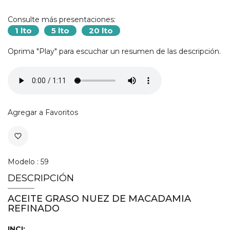
Consulte más presentaciones:
1 lto
5 lto
20 lto
Oprima "Play" para escuchar un resumen de las descripción.
Agregar a Favoritos
favorite_border
Modelo : 59
DESCRIPCIÓN
ACEITE GRASO NUEZ DE MACADAMIA
REFINADO
INCI: