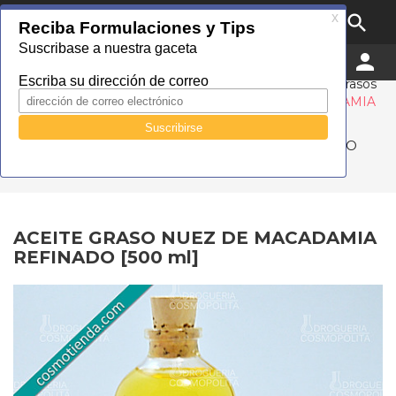

MENU


0
Droguería Cosmopolita
Catálogo
Cuidado personal
Aceites
Aceites grasos
uso cosmético
ACEITE GRASO NUEZ DE MACADAMIA
REFINADO [500 ml]
ACEITE GRASO NUEZ DE MACADAMIA REFINADO
[500 ml]
ACEITE GRASO NUEZ DE MACADAMIA
REFINADO [500 ml]