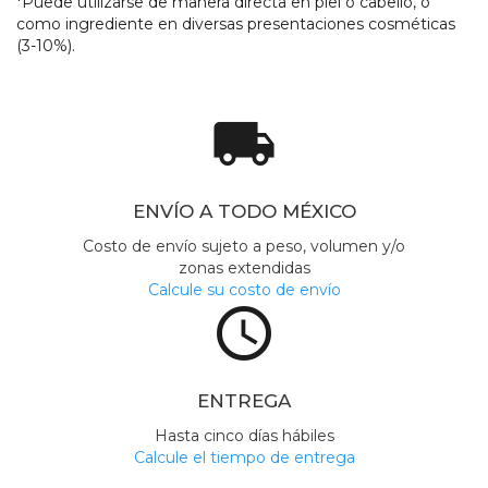
*Puede utilizarse de manera directa en piel o cabello, o
como ingrediente en diversas presentaciones cosméticas
(3-10%).
local_shipping
ENVÍO A TODO MÉXICO
Costo de envío sujeto a peso, volumen y/o
zonas extendidas
Calcule su costo de envío
access_time
ENTREGA
Hasta cinco días hábiles
Calcule el tiempo de entrega