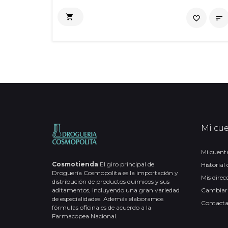

favorite_border

Mi cu
Mi cuent
Cosmotienda
El giro principal de
Historial
Droguería Cosmopolita es la importación y
Mis direc
distribución de productos químicos y sus
aditamentos, incluyendo una gran variedad
Cambiar
de especialidades. Además elaboramos
Contact
fórmulas oficinales de acuerdo a la
Farmacopea Nacional.