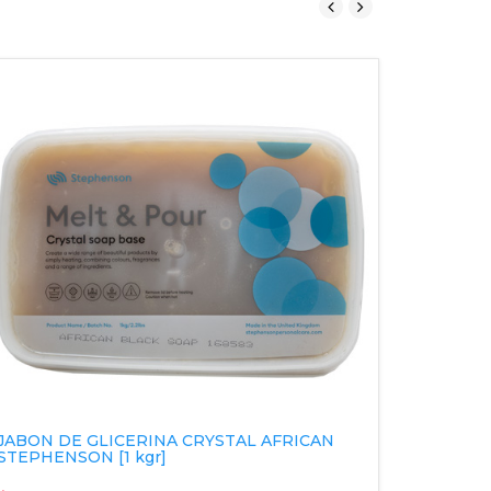
BOTELL
JABON DE GLICERINA CRYSTAL AFRICAN
[ 10 pza]
STEPHENSON [1 kgr]
$513.8