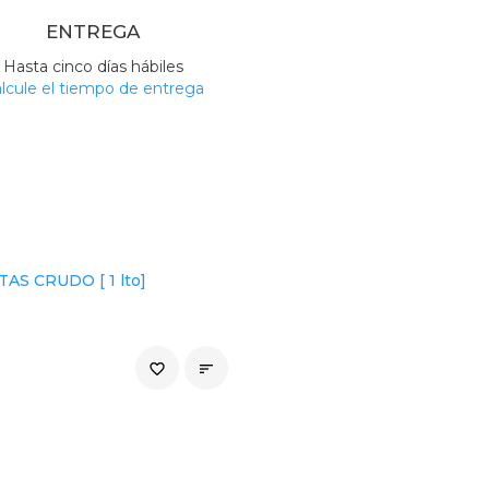
ENTREGA
Hasta cinco días hábiles
lcule el tiempo de entrega
AS CRUDO [ 1 lto]
favorite_border
