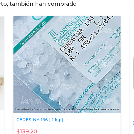
cto, también han comprado
CERESINA 136 [ 1 kgr]
$139.20