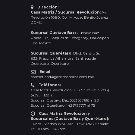
Dirección:
Casa Matriz / Sucursal Revolución:
Av.
Revolución 1080, Col. Mixcoac Benito Juárez
CDMX
Sucursal Gustavo Baz:
Gustavo Baz
Prada 107, Bosques de Echegaray, Naucalpan
Edo. México
Sucursal Querétaro:
Blvd. Centro Sur
#32, Fracc. La Alhambra, Santiago de
Querétaro, Querétaro
Email:
cosmotienda@cosmopolita.com.mx
Teléfonos:
Casa Matriz Revolución 55-5593-8990 (9208)
(4395) (1281)
Sucursal Gustavo Baz 5553637618 al 20
Sucursal Querétaro 4426737771 al 75
Casa Matriz Revolución y
Sucursales (Gustavo Baz y Querétaro):
Lunes - Viernes: 8:30 AM - 17:45 PM / Sábado:
09:00 am - 1:45 pm