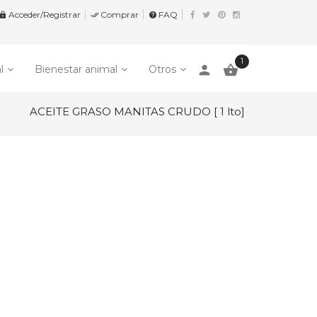
Acceder/Registrar
Comprar
FAQ


help
1
person

l
Bienestar animal
Otros
ACEITE GRASO MANITAS CRUDO [ 1 lto]