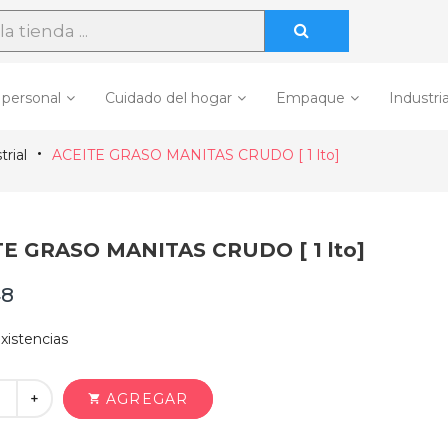
 personal
Cuidado del hogar
Empaque
Industria
rial
ACEITE GRASO MANITAS CRUDO [ 1 lto]
E GRASO MANITAS CRUDO [ 1 lto]
48
xistencias
+
AGREGAR
shopping_cart