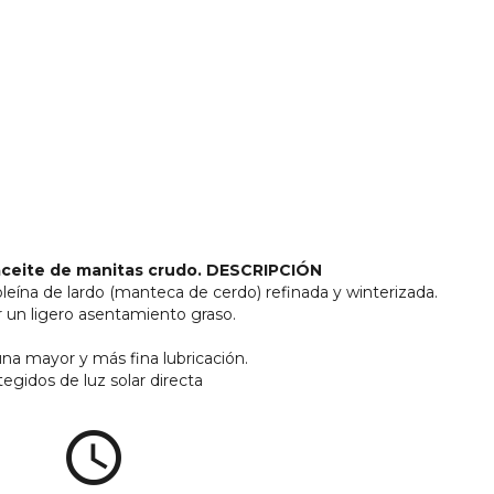
aceite de manitas crudo.
DESCRIPCIÓN
leína de lardo (manteca de cerdo) refinada y winterizada.
 un ligero asentamiento graso.
una mayor y más fina lubricación.
egidos de luz solar directa
access_time