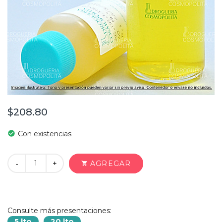
$208.80
check_circle
Con existencias
+
AGREGAR
-
shopping_cart
Consulte más presentaciones:
5 lto
20 lto