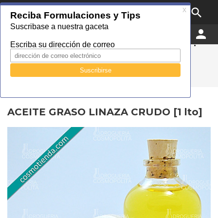

MENU


0
Droguería Cosmopolita
Catálogo
Industrial
Aceites grasos uso industrial
ACEITE GRASO LINAZA CRUDO [1 lto]
ACEITE GRASO LINAZA CRUDO [1 lto]
ACEITE GRASO LINAZA CRUDO [1 lto]