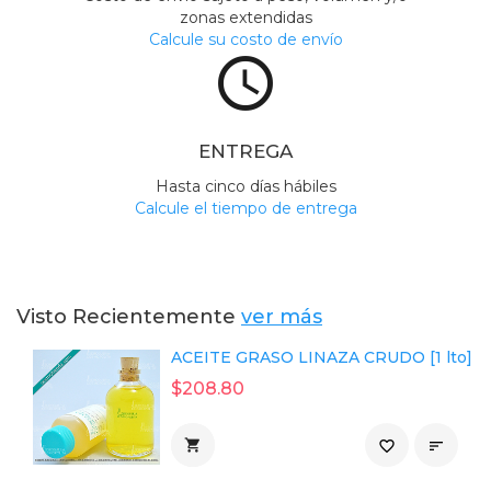
zonas extendidas
Calcule su costo de envío
access_time
ENTREGA
Hasta cinco días hábiles
Calcule el tiempo de entrega
Visto Recientemente
ver más
ACEITE GRASO LINAZA CRUDO [1 lto]
$208.80

favorite_border
