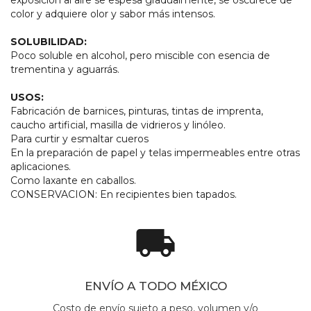
color y adquiere olor y sabor más intensos.
SOLUBILIDAD:
Poco soluble en alcohol, pero miscible con esencia de
trementina y aguarrás.
USOS:
Fabricación de barnices, pinturas, tintas de imprenta,
caucho artificial, masilla de vidrieros y linóleo.
Para curtir y esmaltar cueros
En la preparación de papel y telas impermeables entre otras
aplicaciones.
Como laxante en caballos.
CONSERVACION: En recipientes bien tapados.
local_shipping
ENVÍO A TODO MÉXICO
Costo de envío sujeto a peso, volumen y/o