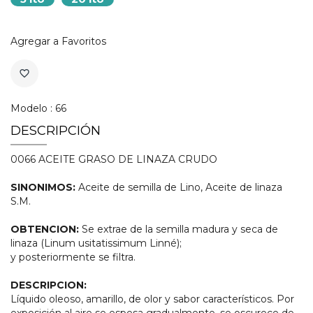
Agregar a Favoritos
favorite_border
Modelo : 66
DESCRIPCIÓN
0066 ACEITE GRASO DE LINAZA CRUDO
SINONIMOS:
Aceite de semilla de Lino, Aceite de linaza
S.M.
OBTENCION:
Se extrae de la semilla madura y seca de
linaza (Linum usitatissimum Linné);
y posteriormente se filtra.
DESCRIPCION:
Líquido oleoso, amarillo, de olor y sabor característicos. Por
exposición al aire se espesa gradualmente, se oscurece de